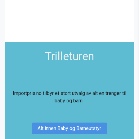
Trilleturen
Importpris.no tilbyr et stort utvalg av alt en trenger til
baby og barn.
Alt innen Baby og Barneutstyr