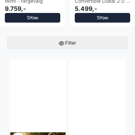
Wimi - fargevalg
Convertible Dubai 2.0 -
9.759,-
fargevalg
5.499,-
Kjøp
Kjøp
Filter