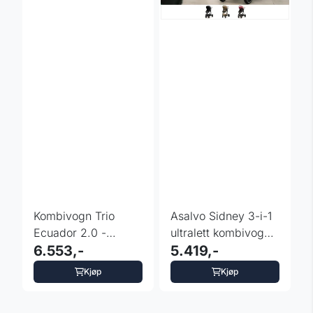
Kombivogn Trio
Asalvo Sidney 3-i-1
Ecuador 2.0 -
ultralett kombivogn –
fargevalg
6.553,-
fargevalg
5.419,-
Kjøp
Kjøp