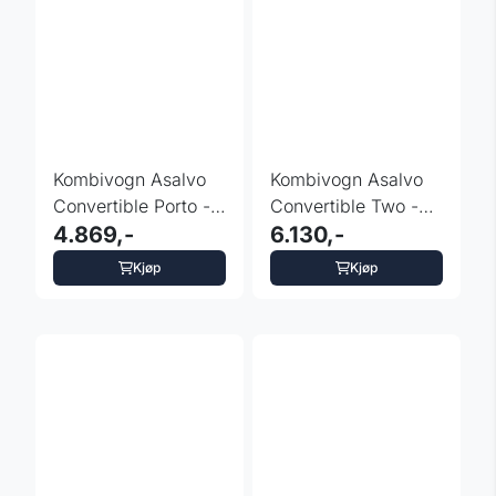
Kombivogn Asalvo
Kombivogn Asalvo
Convertible Porto -
Convertible Two -
fargevalg
4.869,-
fargevalg
6.130,-
Kjøp
Kjøp