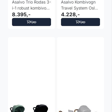
Asalvo Trio Rodas 3-
Asalvo Kombivogn
i-1 robust kombivogn
Travel System Oslo -
med bilsete - sort
8.395,-
Sort
4.228,-
Kjøp
Kjøp