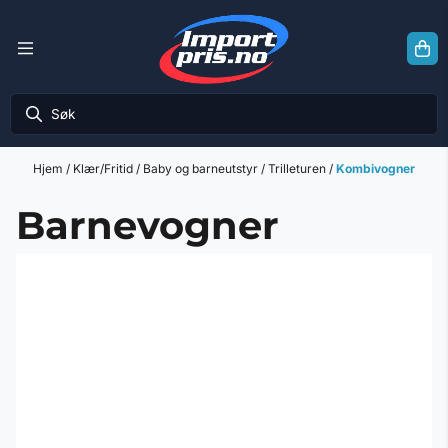
Hopp til innhold
Hjem
/
Klær/Fritid
/
Baby og barneutstyr
/
Trilleturen
/
Kombivogner
Barnevogner