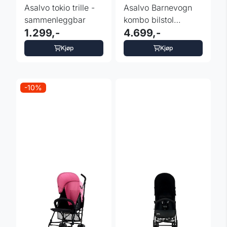
Asalvo tokio trille -
Asalvo Barnevogn
sammenleggbar
kombo bilstol
1.299,-
Ecuador - sort
4.699,-
Kjøp
Kjøp
-10%