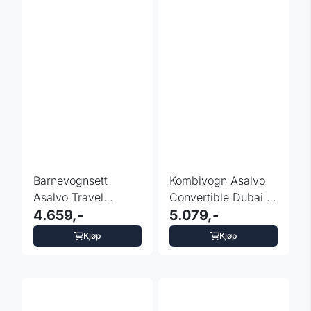
Barnevognsett
Kombivogn Asalvo
Asalvo Travel
Convertible Dubai -
System - sort
4.659,-
fargevalg
5.079,-
Kjøp
Kjøp