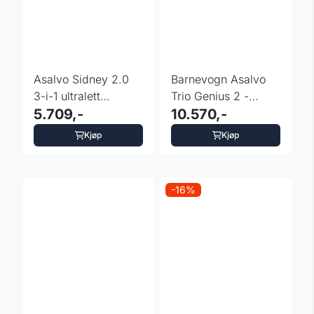
Asalvo Sidney 2.0
Barnevogn Asalvo
3-i-1 ultralett
Trio Genius 2 -
kombivogn – ...
5.709,-
fargevalg
10.570,-
Kjøp
Kjøp
-16%