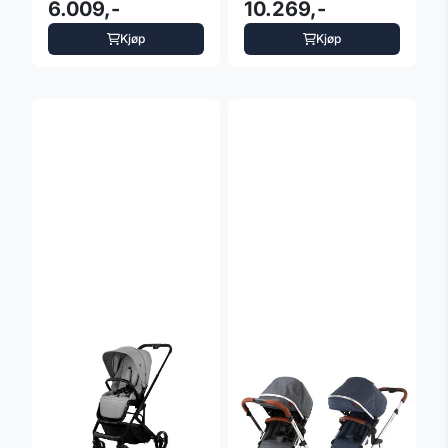
fargevalg
6.009,-
10.269,-
Kjøp
Kjøp