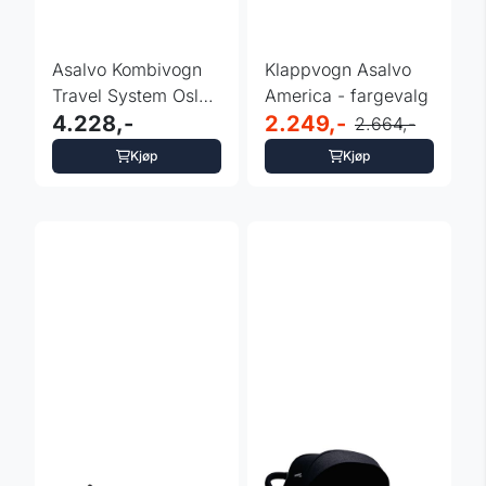
Asalvo Kombivogn
Klappvogn Asalvo
Travel System Oslo -
America - fargevalg
Grå
4.228,-
2.249,-
2.664,-
Kjøp
Kjøp