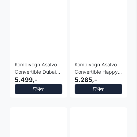
Kombivogn Asalvo
Kombivogn Asalvo
Convertible Dubai
Convertible Happy -
2.0 - fargevalg
5.499,-
fargevalg
5.285,-
Kjøp
Kjøp