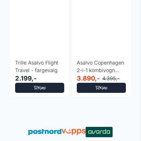
Trille Asalvo Flight
Asalvo Copenhagen
Travel - fargevalg
2-i-1 kombivogn
2.199,-
med konvertibel
3.890,-
4.395,-
liggedel ...
Kjøp
Kjøp