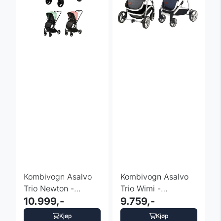
Kombivogn Asalvo
Kombivogn Asalvo
Trio Newton -
Trio Wimi -
fargevalg
10.999,-
fargevalg
9.759,-
Kjøp
Kjøp