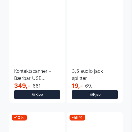
Kontaktscanner -
3,5 audio jack
Bærbar USB
splitter
business kort
349,-
19,-
661,-
69,-
Scanner / Leser
Kjøp
Kjøp
-10%
-59%