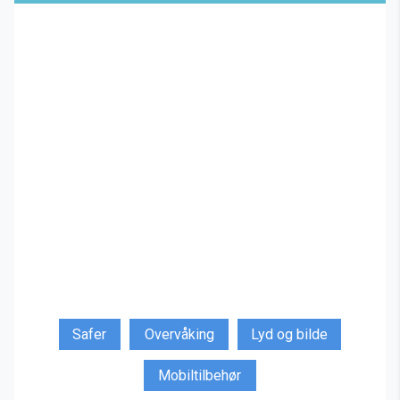
Safer
Overvåking
Lyd og bilde
Mobiltilbehør