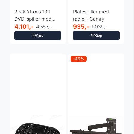
2 stk Xtrons 10,1
Platespiller med
DVD-spiller med
radio - Camry
skjerm
4.101,-
935,-
4.557,-
1.039,-
Kjøp
Kjøp
-46%