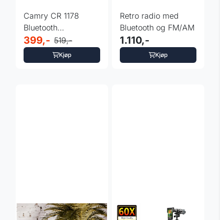
Camry CR 1178
Retro radio med
Bluetooth
Bluetooth og FM/AM
hodetelefoner
399,-
1.110,-
519,-
Kjøp
Kjøp