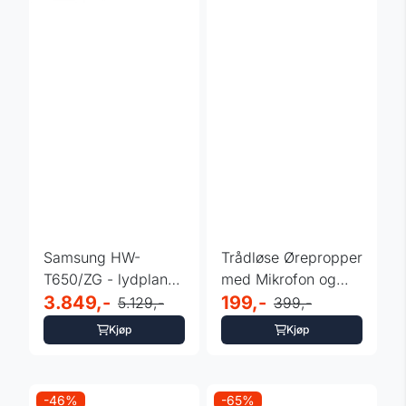
Samsung HW-
Trådløse Ørepropper
T650/ZG - lydplanke
med Mikrofon og
- subwoofer - 340W
3.849,-
Ladeboks, med ...
199,-
5.129,-
399,-
Kjøp
Kjøp
-46%
-65%