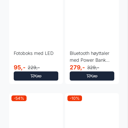
Fotoboks med LED
Bluetooth høyttaler
med Power Bank
95,-
inSPORTline Torchy
279,-
229,-
329,-
Kjøp
Kjøp
-54%
-10%