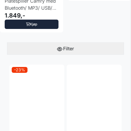
Platespiller Camry med
Bluetooth/ MP3/ USB/
SD/ opptak
1.849,-
Kjøp
Filter
-23%