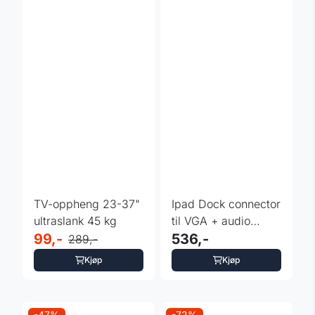
TV-oppheng 23-37"
Ipad Dock connector
ultraslank 45 kg
til VGA + audio
99,-
adapter kabel
536,-
289,-
Kjøp
Kjøp
-47%
-72%