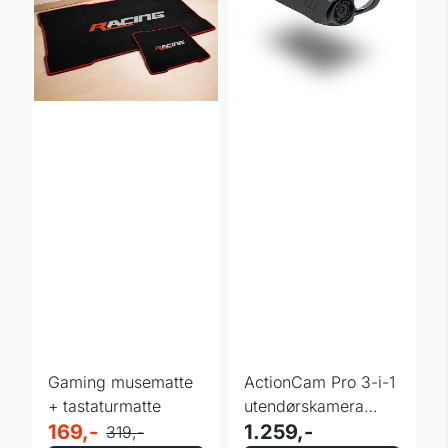
Gaming musematte
ActionCam Pro 3-i-1
+ tastaturmatte
utendørskamera
169,-
inSPORTline
1.259,-
319,-