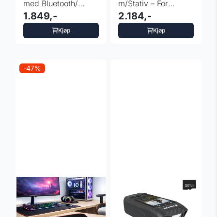
med Bluetooth/
m/Stativ – For
MP3/ USB/ SD/
1.849,-
Mobilfotografer
2.184,-
opptak
Kjøp
Kjøp
-47%