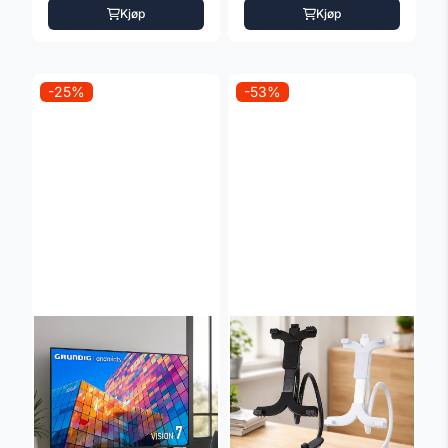
Kjøp
Kjøp
-25%
-53%