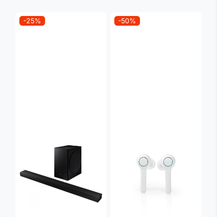
-25%
-50%