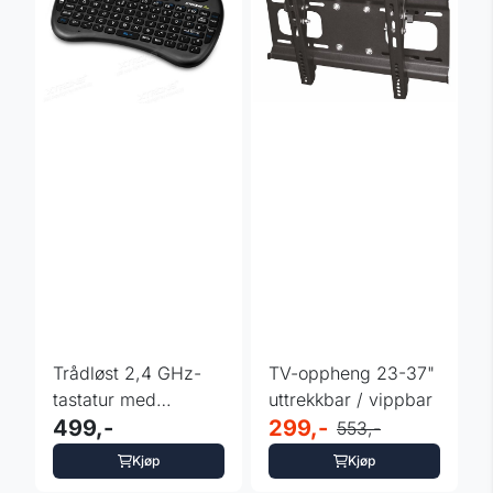
Trådløst 2,4 GHz-
TV-oppheng 23-37"
tastatur med
uttrekkbar / vippbar
berøringsplate for
499,-
299,-
553,-
PC / Pad / ...
Kjøp
Kjøp