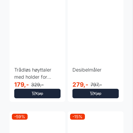
Trådløs høyttaler
Desibelmåler
med holder for
mobiltelefon eller ...
179,-
279,-
329,-
797,-
Kjøp
Kjøp
-59%
-15%