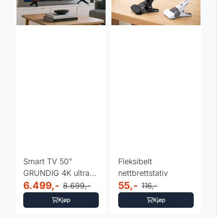
Smart TV 50"
Fleksibelt
GRUNDIG 4K ultra
nettbrettstativ
HD LED wifi
6.499,-
55,-
8.699,-
116,-
Kjøp
Kjøp