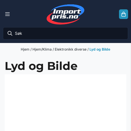
Hopp til innhold
Hjem
/
Hjem/Klima
/
Elektronikk diverse
/
Lyd og Bilde
Lyd og Bilde