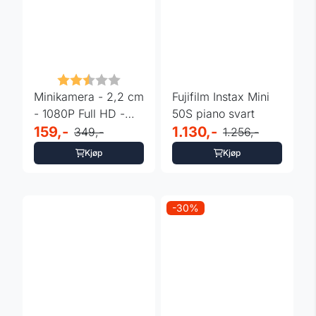
Karakter:
2.4 av 5 mulige
Minikamera - 2,2 cm
Fujifilm Instax Mini
- 1080P Full HD -
50S piano svart
Micro SD lagring
159,-
1.130,-
349,-
1.256,-
Kjøp
Kjøp
-30%