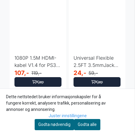
1080P 1.5M HDMI-
Universal Flexible
kabel V1.4 for PS3
2.5FT 3.5mmJack
HDTV DVD
107,-
Stereo Music
24,-
119,-
59,-
Kjøp
Kjøp
Dette nettstedet bruker informasjonskapsler for å
fungere korrekt, analysere trafikk, personalisering av
-33%
-30%
annonser og annonsering.
Juster innstillingene
Godta nødvendig
Godta alle