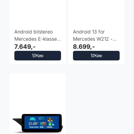
Android bilstereo
Android 13 for
Mercedes E-klasse
Mercedes W212 -
W212 S212 NTG
7.649,-
S212 med 12,3" HD
8.699,-
4.5/4.7
- DAB+
Kjøp
Kjøp