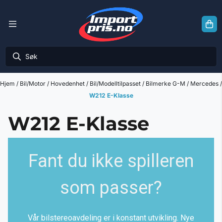
Hopp til innhold
Hjem
/
Bil/Motor
/
Hovedenhet
/
Bil/Modelltilpasset
/
Bilmerke G-M
/
Mercedes
/
W212 E-Klasse
W212 E-Klasse
Fant du ikke spilleren
som passer?
Vår bilstereoavdeling er i konstant utvikling. Nye