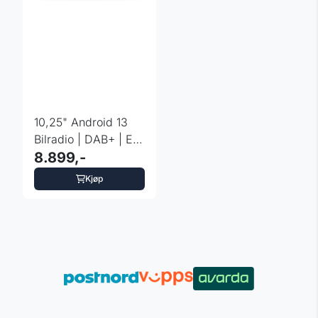
10,25" Android 13
Bilradio | DAB+ | E-
Klasse | W212 |S212
8.899,-
Kjøp