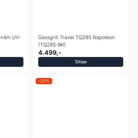
 3x4m UV-
Gassgrill Travel TQ285 Napoleon
(TQ285-BK)
4.499,-
Kjøp
-25%