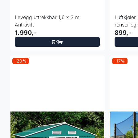
Levegg uttrekkbar 1,6 x 3 m
Luftkjøler 
Antrasitt
renser og 
1.990,-
899,-
Kjøp
-20%
-17%