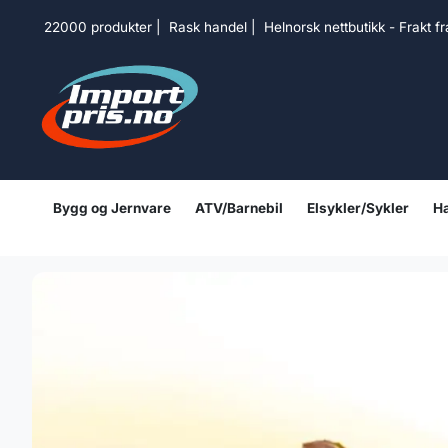
Hopp til innhold
22000 produkter | Rask handel | Helnorsk nettbutikk - Frakt f
Bygg og Jernvare
ATV/Barnebil
Elsykler/Sykler
Ha