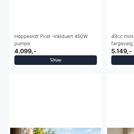
Hoppeslott Pirat -inklduert 450W
49cc min
pumpe
fargevalg
4.099,-
5.149,-
Kjøp