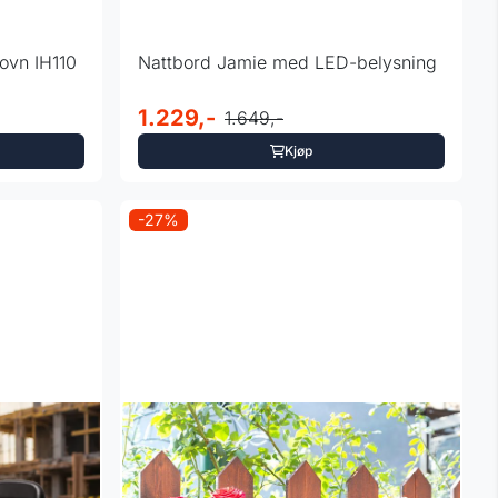
ovn IH110
Nattbord Jamie med LED-belysning
1.229,-
1.649,-
Kjøp
-27%