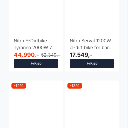
Nitro E-Dirtbike
Nitro Serval 1200W
Tyranno 2000W 72V
el-dirt bike for barn
17/14" Lithium
44.990,-
Li-ion
17.549,-
52.349,-
Kjøp
Kjøp
-12%
-13%