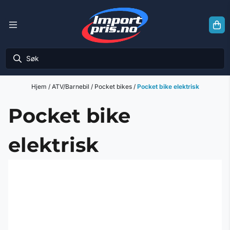
Hopp til innhold
Hjem
/
ATV/Barnebil
/
Pocket bikes
/
Pocket bike elektrisk
Pocket bike
elektrisk