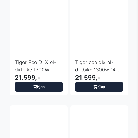
Tiger Eco DLX el-
Tiger eco dlx el-
dirtbike 1300W
dirtbike 1300w 14"
lithium 14/12"
21.599,-
lithium
21.599,-
Kjøp
Kjøp