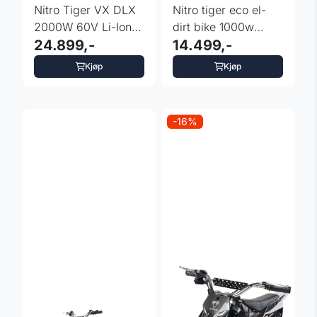
Nitro Tiger VX DLX
Nitro tiger eco el-
2000W 60V Li-Ion
dirt bike 1000w
barnedirtbike 14"
24.899,-
12/10 for barn
14.499,-
Kjøp
Kjøp
-16%