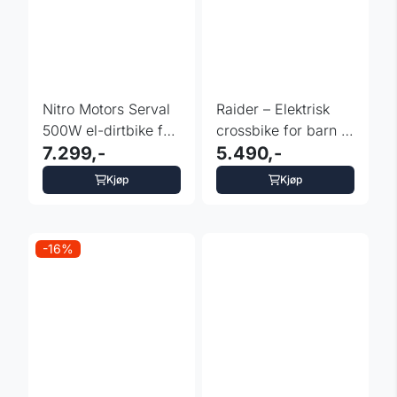
Nitro Motors Serval
Raider – Elektrisk
500W el-dirtbike for
crossbike for barn -
barn
7.299,-
6 år
5.490,-
Kjøp
Kjøp
-16%