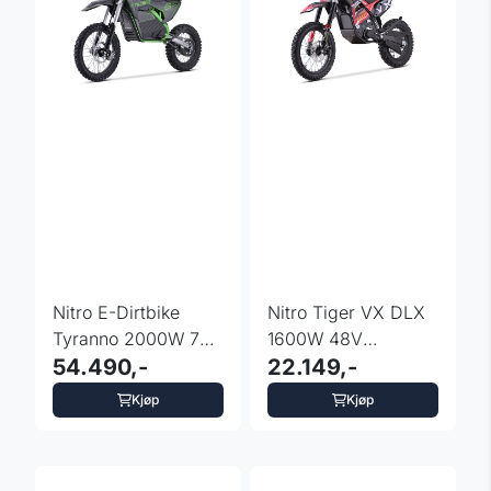
Nitro E-Dirtbike
Nitro Tiger VX DLX
Tyranno 2000W 72V
1600W 48V
19/16" Lithium
54.490,-
barnedirtbike 14"
22.149,-
Kjøp
Kjøp