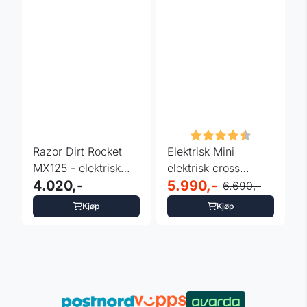
Karakter:
4.7 av 5 m
Razor Dirt Rocket
Elektrisk Mini
MX125 - elektrisk
elektrisk cross
dirt bike
4.020,-
sykkel "Gepard" 500
5.990,-
6.690,-
watt 36 ...
Kjøp
Kjøp