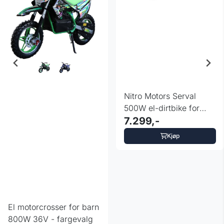
Nitro Motors Serval
500W el-dirtbike for
barn
7.299,-
Kjøp
ulige
El motorcrosser for barn
800W 36V - fargevalg