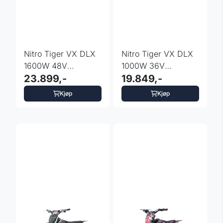
Nitro Tiger VX DLX
Nitro Tiger VX DLX
1600W 48V
1000W 36V
barnedirtbike 12"
23.899,-
barnedirtbike 12"
19.849,-
Kjøp
Kjøp