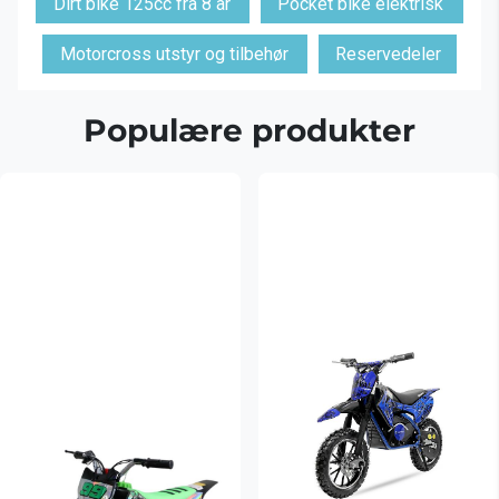
Dirt bike 125cc fra 8 år
Pocket bike elektrisk
Motorcross utstyr og tilbehør
Reservedeler
Populære produkter