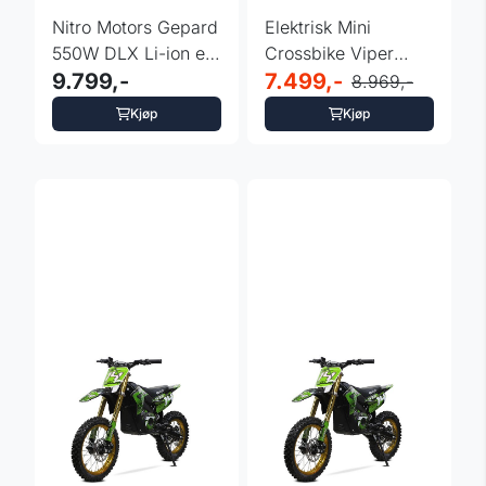
Nitro Motors Gepard
Elektrisk Mini
550W DLX Li-ion el-
Crossbike Viper
dirtbike
9.799,-
1000 Watt Blå
7.499,-
8.969,-
Kjøp
Kjøp