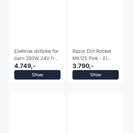
Elektrisk dirtbike for
Razor Dirt Rocket
barn 350W 24V fra
MX125 Pink - El
Kidix
4.749,-
cross for barn
3.790,-
Kjøp
Kjøp