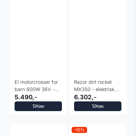
El motorcrosser for
Razor dirt rocket
barn 800W 36V -
MX350 - elektrisk
fargevalg
5.490,-
pocketbike
6.302,-
Kjøp
Kjøp
-10%