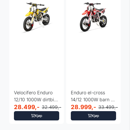
Velocifero Enduro
Enduro el-cross
12/10 1000W dirtbike
14/12 1000W barn |
60V barn
28.499,-
Velocifero Li-ion
28.999,-
32.499,-
33.499,-
Kjøp
Kjøp