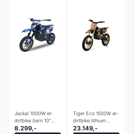
Jackal 1000W el-
Tiger Eco 1500W el-
dirtbike barn 10"
dirtbike lithium
med skivebremser
8.299,-
14/12"
23.149,-