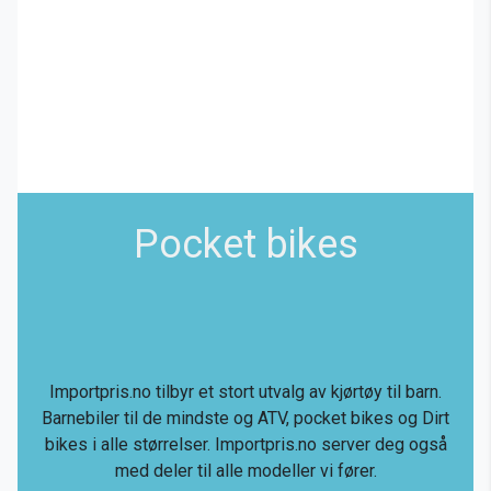
Pocket bikes
Importpris.no tilbyr et stort utvalg av kjørtøy til barn.
Barnebiler til de mindste og ATV, pocket bikes og Dirt
bikes i alle størrelser. Importpris.no server deg også
med deler til alle modeller vi fører.