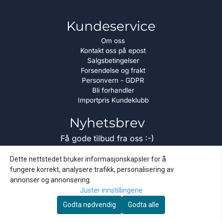
Kundeservice
Om oss
Kontakt oss på epost
Salgsbetingelser
Forsendelse og frakt
Personvern - GDPR
Bli forhandler
Importpris Kundeklubb
Nyhetsbrev
Få gode tilbud fra oss :-)
E-post
Dette nettstedet bruker informasjonskapsler for å
fungere korrekt, analysere trafikk, personalisering av
annonser og annonsering.
Juster innstillingene
Abonner
Godta nødvendig
Godta alle