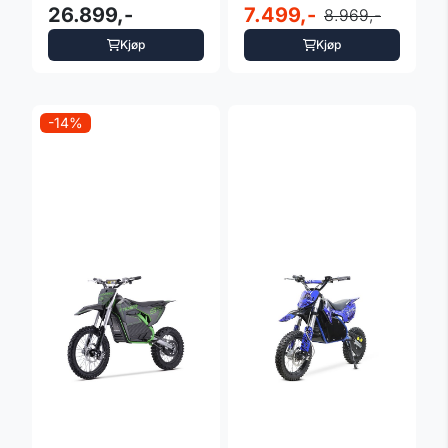
Nitro | Li-ion
26.899,-
1000 Watt Sort
7.499,-
8.969,-
Kjøp
Kjøp
-14%