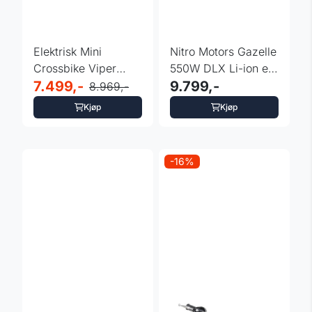
Elektrisk Mini
Nitro Motors Gazelle
Crossbike Viper
550W DLX Li-ion el-
1000 Watt Grønn
7.499,-
dirtbike
9.799,-
8.969,-
Kjøp
Kjøp
-16%