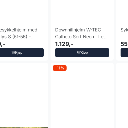
esykkelhjelm med
Downhillhjelm W-TEC
Syk
lys S (51-56) -
Calheto Sort Neon | Lett
ro
,-
Fullface Hjelm
1.129,-
55
Kjøp
Kjøp
-11%