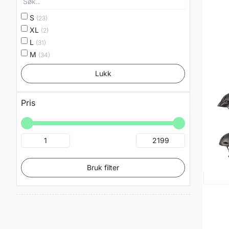
S
(23)
XL
(2)
L
(31)
M
(34)
Lukk
Pris
Bruk filter