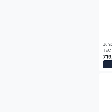
Juni
TEC 
Down
719
farg