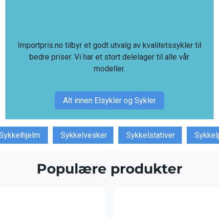
Importpris.no tilbyr et godt utvalg av kvalitetssykler til
bedre priser. Vi har et stort delelager til alle vår
modeller.
Alt innen Elsykler og Sykler
Sykkelhjelm
Sykkelvesker
Sykkelstativer
Sykke
Populære produkter