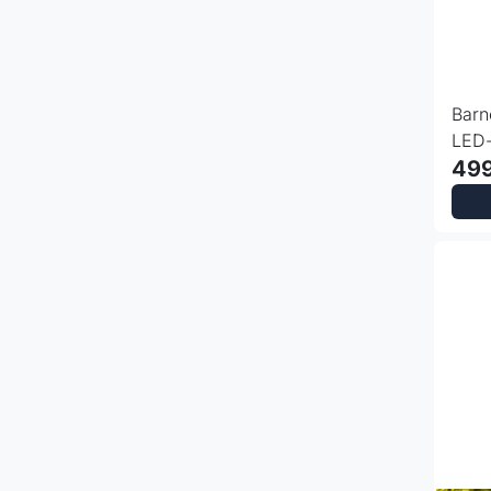
Barn
LED-
Lumi
499