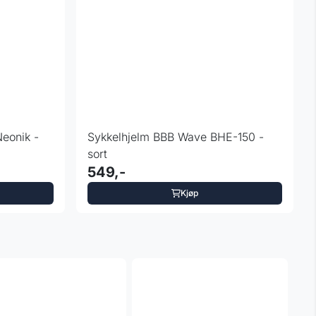
eonik -
Sykkelhjelm BBB Wave BHE-150 -
sort
549,-
Kjøp