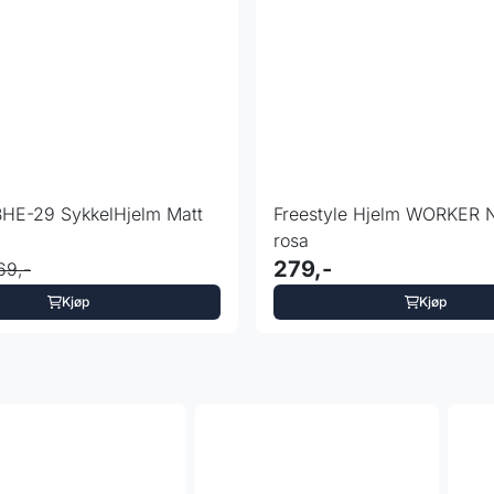
BHE-29 SykkelHjelm Matt
Freestyle Hjelm WORKER N
rosa
279,-
69,-
Kjøp
Kjøp