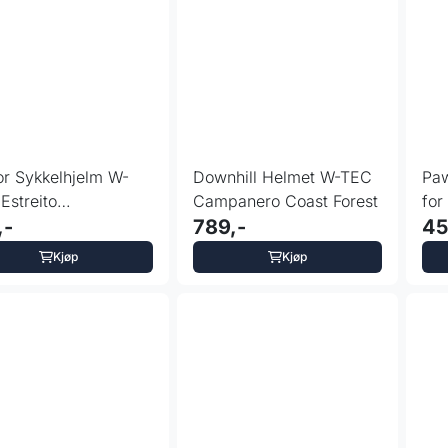
or Sykkelhjelm W-
Downhill Helmet W-TEC
Paw
Estreito
Campanero Coast Forest
for
hill/BMX -
,-
789,-
45
evalg
Kjøp
Kjøp