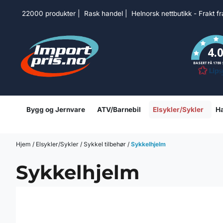
Hopp til innhold
22000 produkter | Rask handel | Helnorsk nettbutikk - Frakt f
4.
BASERT PÅ 1780
Bygg og Jernvare
ATV/Barnebil
Elsykler/Sykler
Ha
Hjem
/
Elsykler/Sykler
/
Sykkel tilbehør
/
Sykkelhjelm
Sykkelhjelm