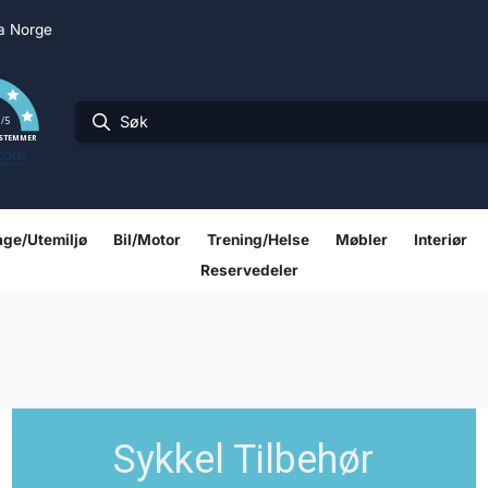
ra Norge
0
/5
 STEMMER
ge/Utemiljø
Bil/Motor
Trening/Helse
Møbler
Interiør
Reservedeler
Sykkel Tilbehør