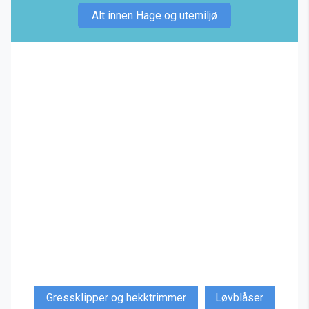
Alt innen Hage og utemiljø
Gressklipper og hekktrimmer
Løvblåser