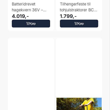
Batteridrevet
Tilhengerfeste til
hagekvern 36V –
tohjulstraktorer BCS
Einhell REDAXXO
4.019,-
og Ferrari
1.799,-
36/25
Kjøp
Kjøp