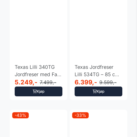
Texas Lilli 340TG
Texas Jordfreser
Jordfreser med Fast
Lilli 534TG – 85 cm,
Styre – 40 cm ...
5.249,-
Dual-Shaft og ...
6.399,-
7.499,-
9.599,-
Kjøp
Kjøp
-43%
-33%