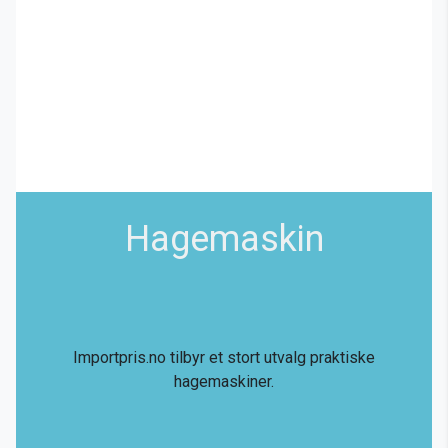
Hagemaskin
Importpris.no tilbyr et stort utvalg praktiske
hagemaskiner.