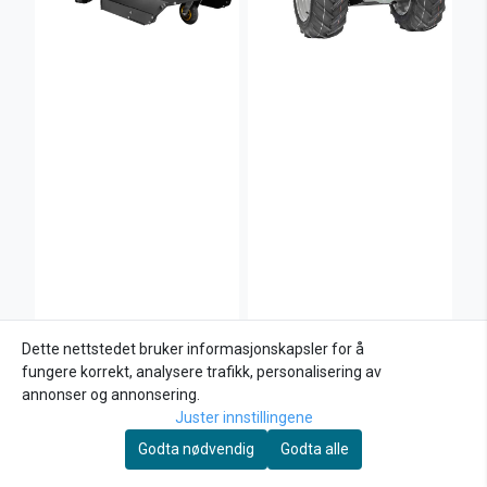
Dette nettstedet bruker informasjonskapsler for å
Texas Beitepusser
Köppl Luchs
fungere korrekt, analysere trafikk, personalisering av
Multi Cut 580TG –
Hydrostatisk
annonser og annonsering.
58 cm, 224 cc ...
11.490,-
Tohjulstraktor
337.500,-
Juster innstillingene
Kjøp
Kjøp
Godta nødvendig
Godta alle