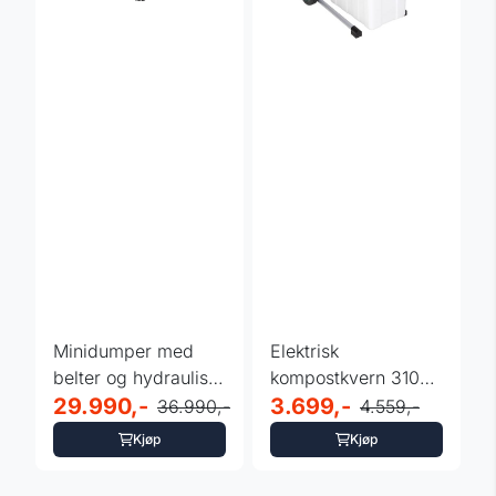
Minidumper med
Elektrisk
belter og hydraulisk
kompostkvern 3100
tipp 500 kg
29.990,-
W - beholder 60 L
3.699,-
36.990,-
4.559,-
Kjøp
Kjøp