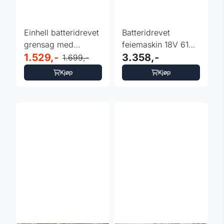
Einhell batteridrevet
Batteridrevet
grensag med
feiemaskin 18V 610
teleskop 18v
1.529,-
mm – Einhell
3.358,-
1.699,-
Kjøp
Kjøp