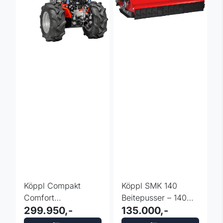
Köppl Compakt
Köppl SMK 140
Comfort
Beitepusser – 140
Hydrostatisk
299.950,-
cm
135.000,-
Tohjulstraktor