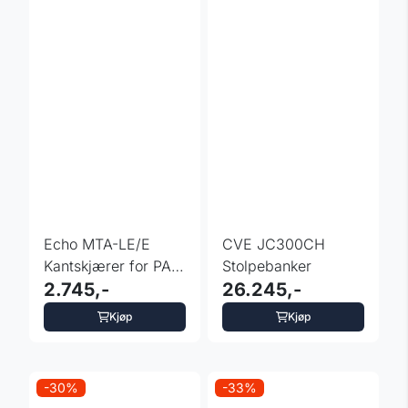
Echo MTA-LE/E
CVE JC300CH
Kantskjærer for PAS
Stolpebanker
og DPAS-system
2.745,-
26.245,-
Kjøp
Kjøp
-30%
-33%