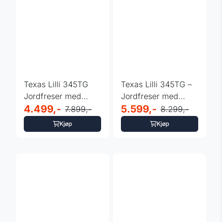
Texas Lilli 345TG
Texas Lilli 345TG –
Jordfreser med
Jordfreser med
Revers og Dual-
4.499,-
Dual-Shaft og ...
5.599,-
7.899,-
8.299,-
Shaft ...
Kjøp
Kjøp