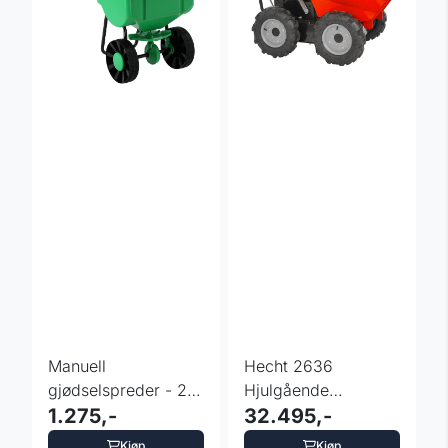
Manuell
Hecht 2636
gjødselspreder - 27
Hjulgående
liter
1.275,-
Minidumper – 300
32.495,-
kg
Kjøp
Kjøp