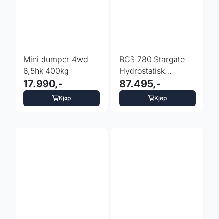
Mini dumper 4wd
BCS 780 Stargate
6,5hk 400kg
Hydrostatisk
17.990,-
PowerSafe
87.495,-
Tohjulstraktor
Kjøp
Kjøp