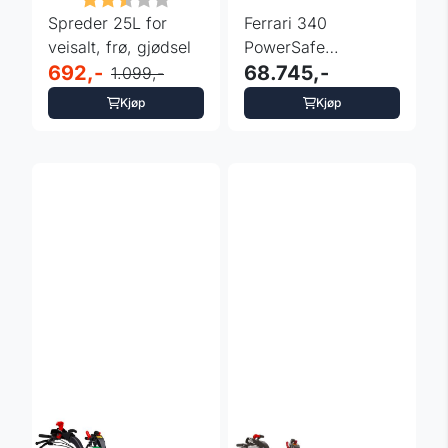
Spreder 25L for
Ferrari 340
veisalt, frø, gjødsel
PowerSafe
692,-
Tohjulstraktor
68.745,-
1.099,-
Kjøp
Kjøp