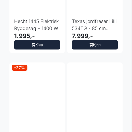
Hecht 1445 Elektrisk
Texas jordfreser Lilli
Ryddesag – 1400 W
534TG - 85 cm
1.995,-
arbeidsbredde
7.999,-
Kjøp
Kjøp
-37%