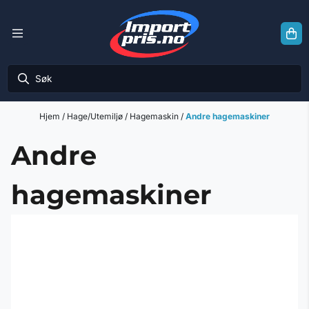
Hopp til innhold
Hjem
/
Hage/Utemiljø
/
Hagemaskin
/
Andre hagemaskiner
Andre
hagemaskiner