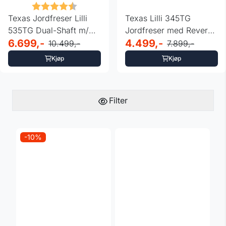
Karakter:
4.8 av 5 mulige
Texas Jordfreser Lilli
Texas Lilli 345TG
535TG Dual-Shaft m/
Jordfreser med Revers
tilbehør – ...
6.699,-
og Dual-Shaft ...
4.499,-
10.499,-
7.899,-
Kjøp
Kjøp
Filter
-10%