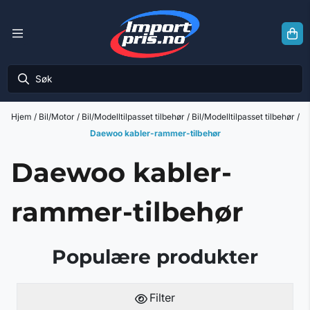
Hopp til innhold
Hjem
/
Bil/Motor
/
Bil/Modelltilpasset tilbehør
/
Bil/Modelltilpasset tilbehør
/
Daewoo kabler-rammer-tilbehør
Daewoo kabler-
rammer-tilbehør
Populære produkter
Filter