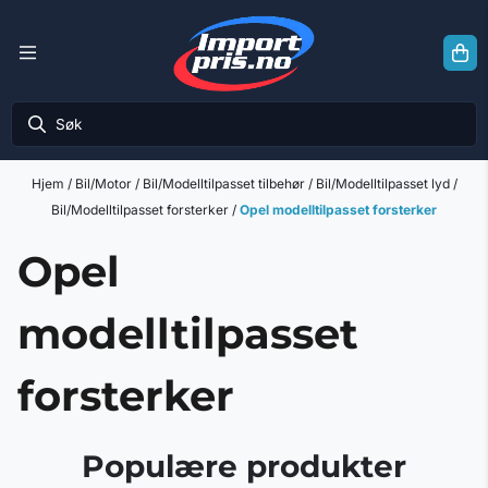
Hopp til innhold
Hjem
/
Bil/Motor
/
Bil/Modelltilpasset tilbehør
/
Bil/Modelltilpasset lyd
/
Bil/Modelltilpasset forsterker
/
Opel modelltilpasset forsterker
Opel
modelltilpasset
forsterker
Populære produkter