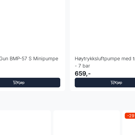
Gun BMP-57 S Minipumpe
Høytrykksluftpumpe med trykkmåler
- 7 bar
659,-
Kjøp
Kjøp
-2