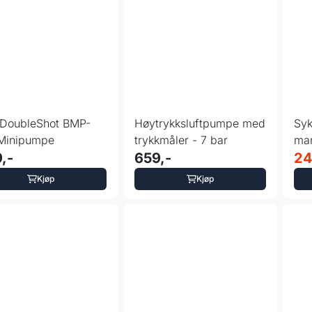
DoubleShot BMP-
Høytrykksluftpumpe med
Sy
Minipumpe
trykkmåler - 7 bar
man
,-
659,-
24
Kjøp
Kjøp