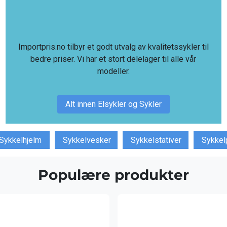
Importpris.no tilbyr et godt utvalg av kvalitetssykler til
bedre priser. Vi har et stort delelager til alle vår
modeller.
Alt innen Elsykler og Sykler
Sykkelhjelm
Sykkelvesker
Sykkelstativer
Sykke
Populære produkter