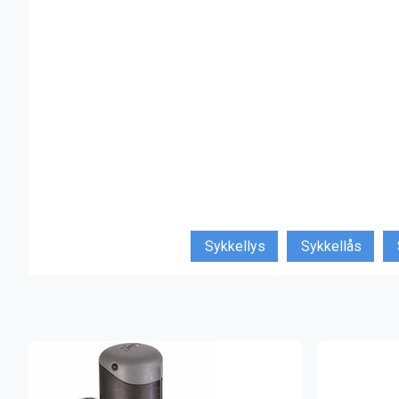
Sykkellys
Sykkellås