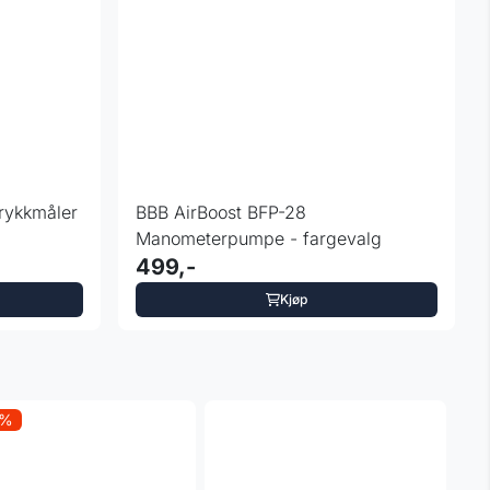
BBB AirBoost BFP-28
Manometerpumpe - fargevalg
499,-
Kjøp
9%