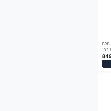
BBB 
102 
849