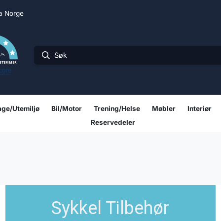
ra Norge
0
/5
 STEMMER
ge/Utemiljø
Bil/Motor
Trening/Helse
Møbler
Interiør
Reservedeler
Sykkel Tilbehør