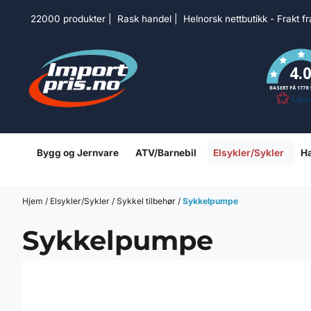
Hopp til innhold
22000 produkter | Rask handel | Helnorsk nettbutikk - Frakt f
4.
BASERT PÅ 1778
Bygg og Jernvare
ATV/Barnebil
Elsykler/Sykler
Ha
Hjem
/
Elsykler/Sykler
/
Sykkel tilbehør
/
Sykkelpumpe
Sykkelpumpe