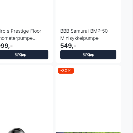
ro's Prestige Floor
BBB Samurai BMP-50
nometerpumpe
Minisykkelpumpe
nsje
099,-
549,-
Kjøp
Kjøp
-30%