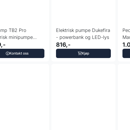
mp TB2 Pro
Elektrisk pumpe Dukefira
Ped
trisk minipumpe
- powerbank og LED-lys
Ma
display 120 PSI
,-
816,-
ora
1.
Kontakt oss
Kjøp