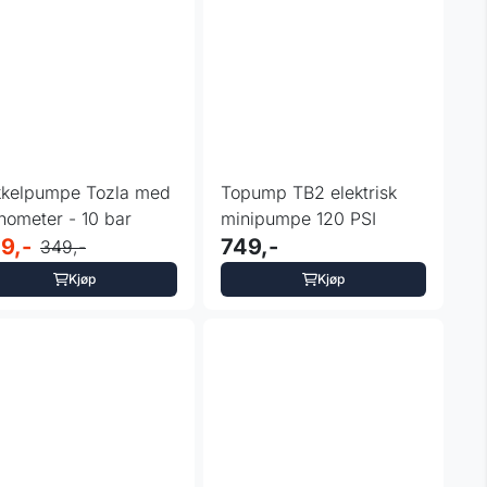
kkelpumpe Tozla med
Topump TB2 elektrisk
ometer - 10 bar
minipumpe 120 PSI
9,-
749,-
349,-
Kjøp
Kjøp