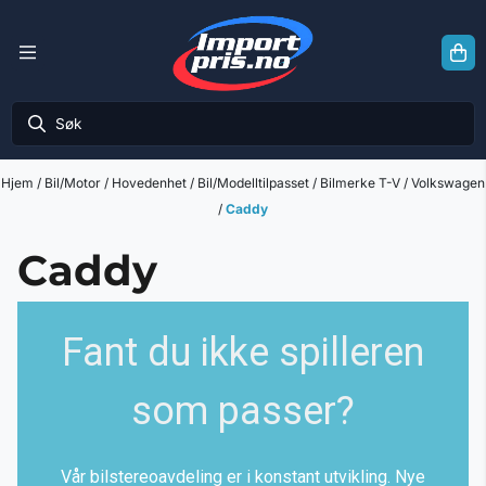
Hopp til innhold
Hjem
/
Bil/Motor
/
Hovedenhet
/
Bil/Modelltilpasset
/
Bilmerke T-V
/
Volkswagen
/
Caddy
Caddy
Fant du ikke spilleren
som passer?
Vår bilstereoavdeling er i konstant utvikling. Nye