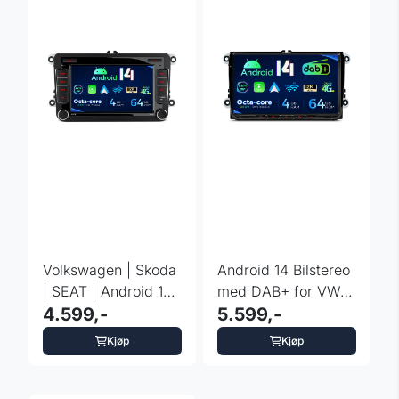
Volkswagen | Skoda
Android 14 Bilstereo
| SEAT | Android 14 |
med DAB+ for VW -
Octa Core | 4G
4.599,-
Skoda - Seat
5.599,-
Kjøp
Kjøp