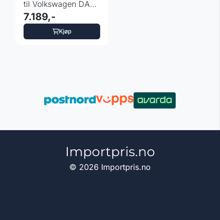
til Volkswagen DAB+
Android 12.0
7.189,-
Kjøp
Importpris.no
© 2026 Importpris.no