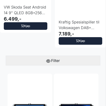
VW Skoda Seat Android
14 9" QLED 8GB+256GB
4G DAB+ DSP
6.499,-
Kraftig Spesialspiller til
Kjøp
Volkswagen DAB+
Android 12.0
7.189,-
Kjøp
Filter