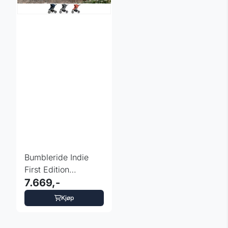
Bumbleride Indie
First Edition
terrengvogn -
7.669,-
fargevalg
Kjøp