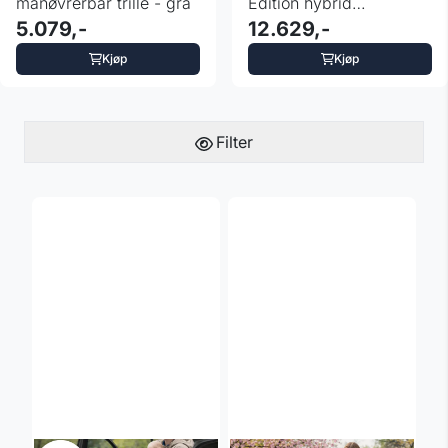
manøvrerbar trille - grå
Edition hybrid
5.079,-
barnevogn - fargevalg
12.629,-
Kjøp
Kjøp
Filter