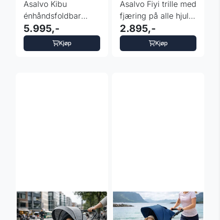
Asalvo Kibu
Asalvo Fiyi trille med
énhåndsfoldbar
fjæring på alle hjul -
Travel System trille
5.995,-
sort
2.895,-
med bilsete
Kjøp
Kjøp