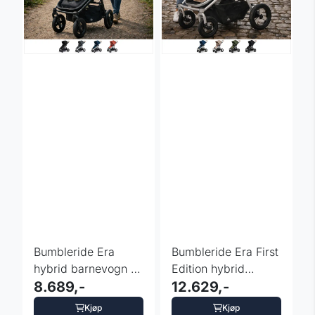
Bumbleride Era
Bumbleride Era First
hybrid barnevogn -
Edition hybrid
fargevalg
8.689,-
barnevogn -
12.629,-
fargevalg
Kjøp
Kjøp