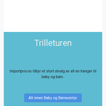
Trilleturen
Importpris.no tilbyr et stort utvalg av alt en trenger til
baby og barn.
Alt innen Baby og Barneutstyr