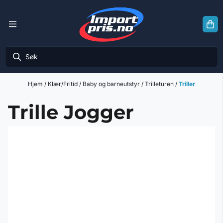
Hopp til innhold
Hjem
/
Klær/Fritid
/
Baby og barneutstyr
/
Trilleturen
/
Triller
Trille Jogger