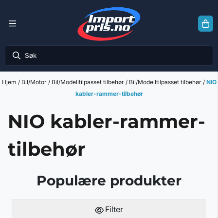
Hopp til innhold
Hjem
/
Bil/Motor
/
Bil/Modelltilpasset tilbehør
/
Bil/Modelltilpasset tilbehør
/
NIO
kabler-rammer-tilbehør
NIO kabler-rammer-
tilbehør
Populære produkter
Filter