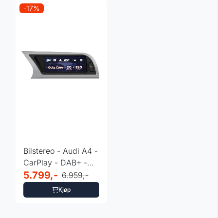
-17%
Bilstereo - Audi A4 -
CarPlay - DAB+ -
Symphony
5.799,-
6.959,-
Kjøp