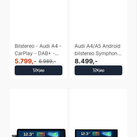
Bilstereo - Audi A4 -
Audi A4/A5 Android
CarPlay - DAB+ -
bilstereo Symphony
Multimedia
5.799,-
- Concert 12.3” ...
8.499,-
6.989,-
Kjøp
Kjøp