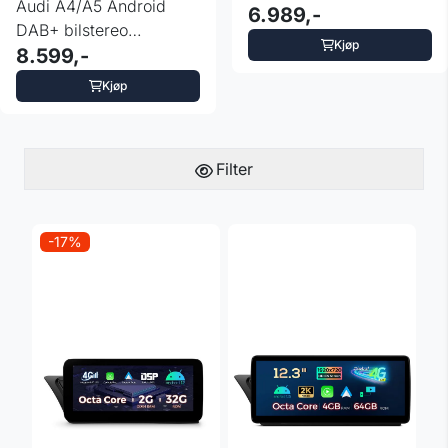
Audi A4/A5 Android
Symphony
6.989,-
DAB+ bilstereo
Kjøp
Multimedia 12.3” ...
8.599,-
Kjøp
Filter
-17%