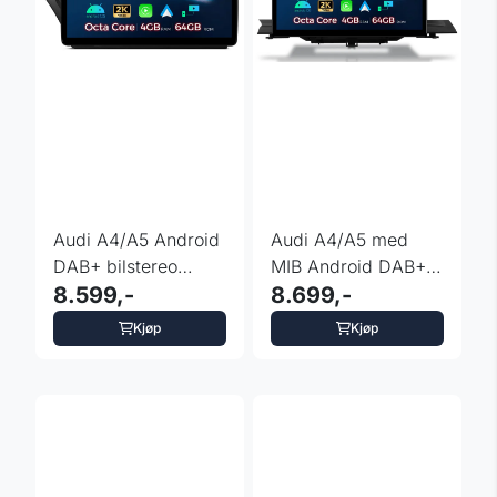
Audi A4/A5 Android
Audi A4/A5 med
DAB+ bilstereo
MIB Android DAB+
Multimedia 12.3” ...
8.599,-
bilstereo 12.3” IPS
8.699,-
Kjøp
Kjøp