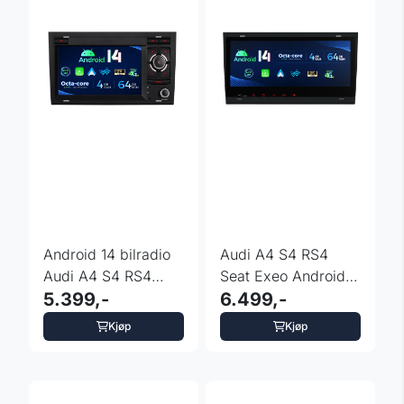
Android 14 bilradio
Audi A4 S4 RS4
Audi A4 S4 RS4
Seat Exeo Android
med 4G og DSP og
5.399,-
14 Octa Core DAB+
6.499,-
CarPlay
Gyro
Kjøp
Kjøp