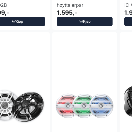
02B
høyttalerpar
IC
99,-
1.595,-
1.
Kjøp
Kjøp