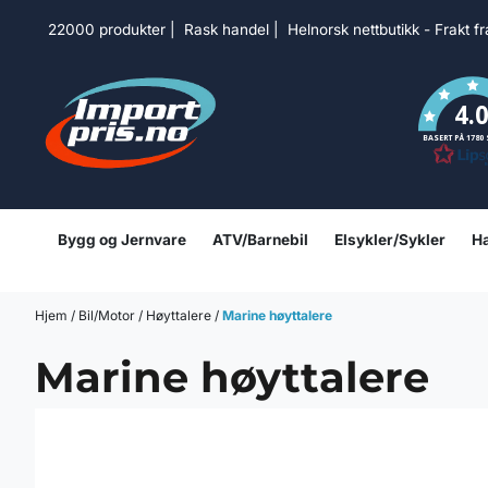
Hopp til innhold
22000 produkter | Rask handel | Helnorsk nettbutikk - Frakt f
4.
BASERT PÅ 1780
Bygg og Jernvare
ATV/Barnebil
Elsykler/Sykler
Ha
Hjem
/
Bil/Motor
/
Høyttalere
/
Marine høyttalere
Marine høyttalere