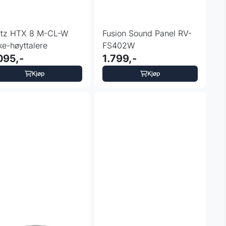
rtz HTX 8 M-CL-W
Fusion Sound Panel RV-
e-høyttalere
FS402W
095,-
1.799,-
Kjøp
Kjøp