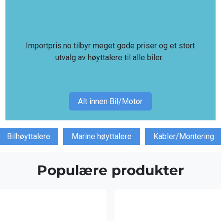
Importpris.no tilbyr meget gode priser og et stort
utvalg av høyttalere til alle biler.
Alt innen Bil/Motor
Bilhøyttalere
Marine høyttalere
Kabler/Montering
Populære produkter