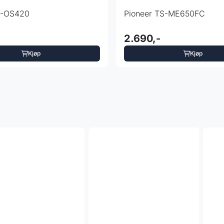
S-OS420
Pioneer TS-ME650FC
2.690,-
Kjøp
Kjøp