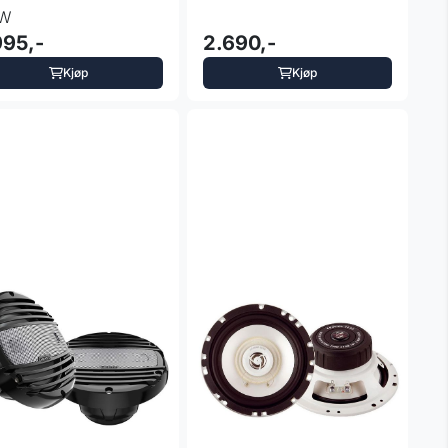
-W
995,-
2.690,-
Kjøp
Kjøp