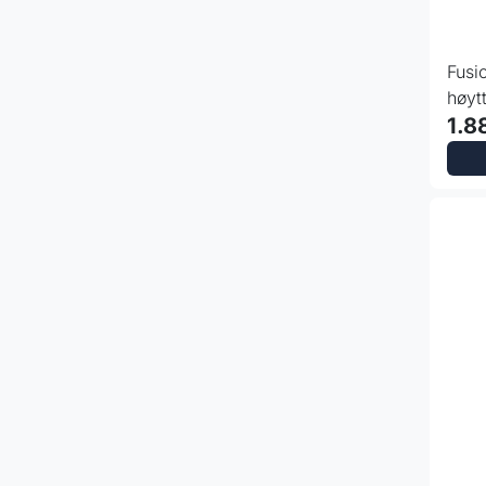
Fus
høyt
1.8