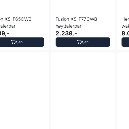
ion XS-F65CWB
Fusion XS-F77CWB
He
talerpar
høyttalerpar
wak
89,-
2.239,-
8.
Kjøp
Kjøp