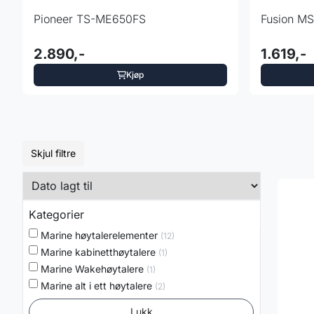
Pioneer TS-ME650FS
Fusion M
2.890,-
1.619,-
Kjøp
Skjul filtre
Kategorier
Marine høytalerelementer
(12)
Marine kabinetthøytalere
(1)
Marine Wakehøytalere
(1)
Marine alt i ett høytalere
(2)
Lukk