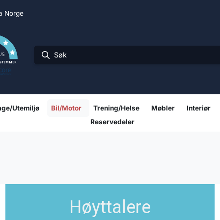
ra Norge
0
/5
 STEMMER
ge/Utemiljø
Bil/Motor
Trening/Helse
Møbler
Interiør
Reservedeler
Høyttalere