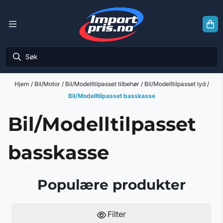
Hopp til innhold
Hjem
/
Bil/Motor
/
Bil/Modelltilpasset tilbehør
/
Bil/Modelltilpasset lyd
/
Bil/Modelltilpasset basskasse
Bil/Modelltilpasset
basskasse
Populære produkter
Filter