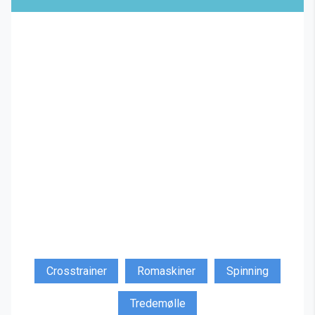
Crosstrainer
Romaskiner
Spinning
Tredemølle