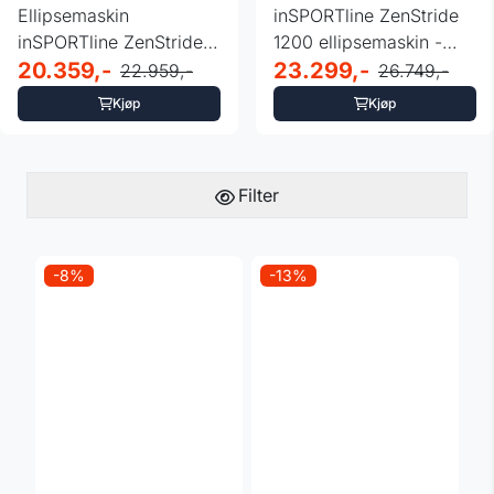
Ellipsemaskin
inSPORTline ZenStride
inSPORTline ZenStride
1200 ellipsemaskin -
1000
20.359,-
interaktiv ...
23.299,-
22.959,-
26.749,-
Kjøp
Kjøp
Filter
-8%
-13%