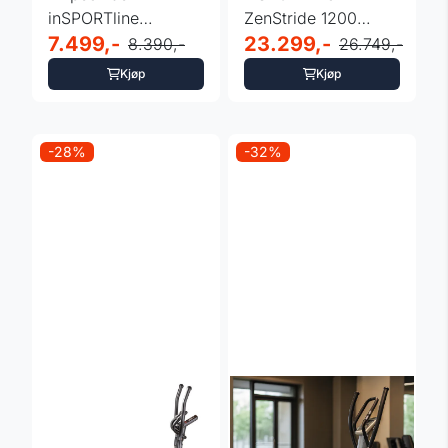
inSPORTline
ZenStride 1200
ZenStride 200
7.499,-
ellipsemaskin -
23.299,-
8.390,-
26.749,-
sammenleggbar
interaktiv ...
Kjøp
Kjøp
-28%
-32%