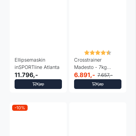
Karakter:
4.7 av 5 m
Ellipsemaskin
Crosstrainer
inSPORTline Atlanta
Madesto - 7kg
11.796,-
svinghjul og
6.891,-
7.657,-
pulsmåler
Kjøp
Kjøp
-10%