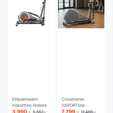
Ellipsemaskin
Crosstrainer
Insportline Hodore
inSPORTline
3.990,-
Caracas m/
7.799,-
5.567,-
11.488,-