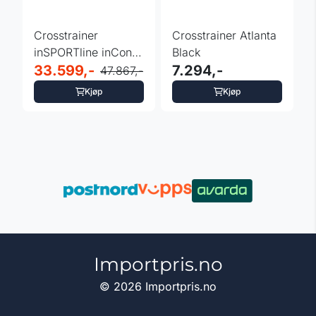
Crosstrainer
Crosstrainer Atlanta
inSPORTline inCondi
Black
ET2000i
33.599,-
7.294,-
47.867,-
Kjøp
Kjøp
Importpris.no
© 2026 Importpris.no