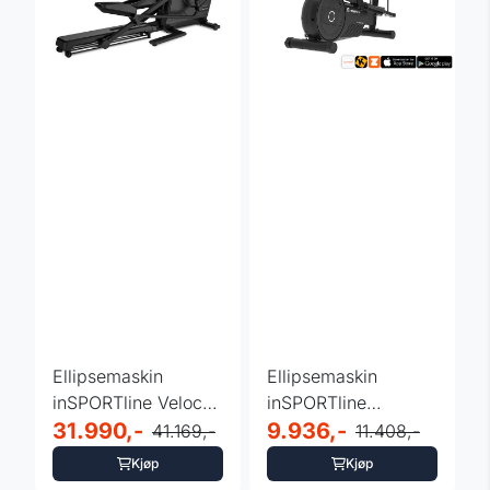
Ellipsemaskin
Ellipsemaskin
inSPORTline Velocer
inSPORTline
ET – Robust og ...
31.990,-
ZenStride 300 – ...
9.936,-
41.169,-
11.408,-
Kjøp
Kjøp