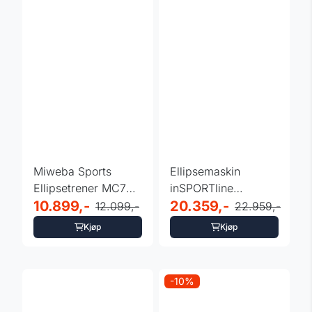
Miweba Sports
Ellipsemaskin
Ellipsetrener MC700
inSPORTline
– Perfekt for ...
10.899,-
ZenStride 1000
20.359,-
12.099,-
22.959,-
Kjøp
Kjøp
-10%