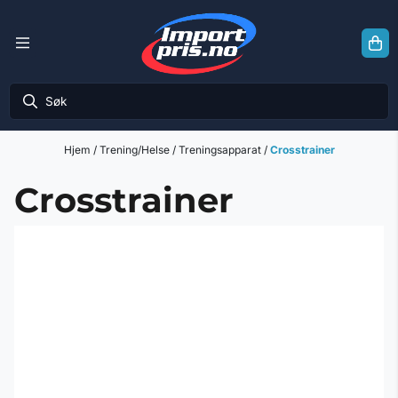
Hopp til innhold
Hjem
/
Trening/Helse
/
Treningsapparat
/
Crosstrainer
Crosstrainer