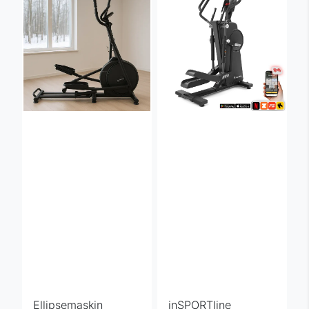
Ellipsemaskin
inSPORTline