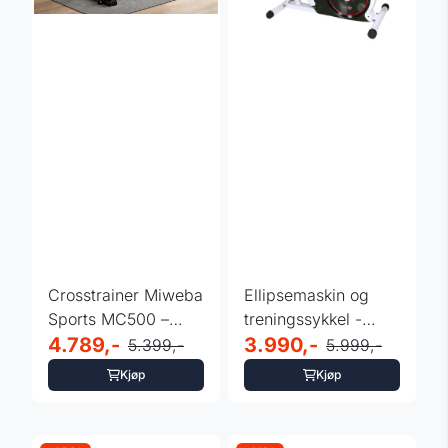
Crosstrainer Miweba
Ellipsemaskin og
Sports MC500 –
treningssykkel -
Stillegående, ...
4.789,-
Christopeit
3.990,-
5.399,-
5.999,-
Kjøp
Kjøp