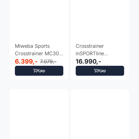
Miweba Sports
Crosstrainer
Crosstrainer MC300
inSPORTline
– Effektiv trening
6.399,-
Kapekor
16.990,-
7.079,-
Kjøp
Kjøp