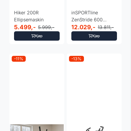
Hiker 200R
inSPORTline
Ellipsemaskin
ZenStride 600
5.499,-
ellipsemaskin med
12.029,-
5.999,-
13.811,-
appstyring
Kjøp
Kjøp
-11%
-13%