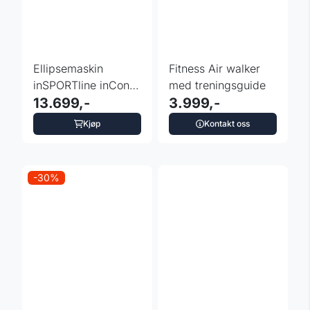
Ellipsemaskin
Fitness Air walker
inSPORTline inCondi
med treningsguide
ET600i - 8 kg
13.699,-
3.999,-
svinghjul
Kjøp
Kontakt oss
-30%