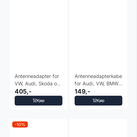
Antenneadapter for
Antenneadapterkabel
VW, Audi, Skoda og
for Audi, VW, BMW,
Seat ISO-Fakra
405,-
Opel og flere
149,-
(m)x2
Kjøp
Kjøp
-10%