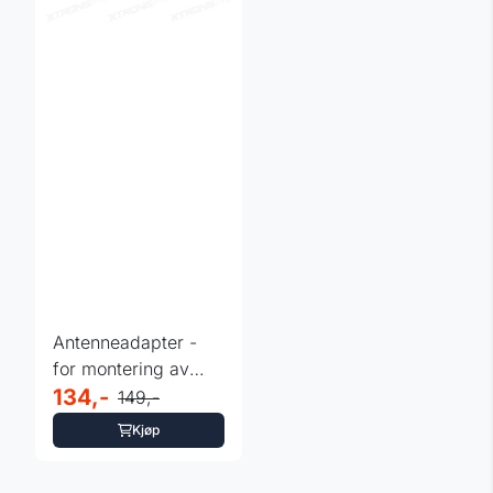
Antenneadapter -
for montering av
ettermarkedsspiller
134,-
149,-
Kjøp