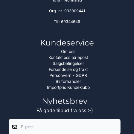
1618 Fredrikstad
Org. nr. 933909441
Tlf:
69344646
Kundeservice
Om oss
Kontakt oss på epost
Salgsbetingelser
Forsendelse og frakt
Personvern - GDPR
Bli forhandler
Importpris Kundeklubb
Nyhetsbrev
Få gode tilbud fra oss :-)
E-post