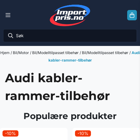
Hopp til innhold
Hjem
/
Bil/Motor
/
Bil/Modelltilpasset tilbehør
/
Bil/Modelltilpasset tilbehør
/
Audi
kabler-rammer-tilbehør
Audi kabler-
rammer-tilbehør
Populære produkter
-10%
-10%