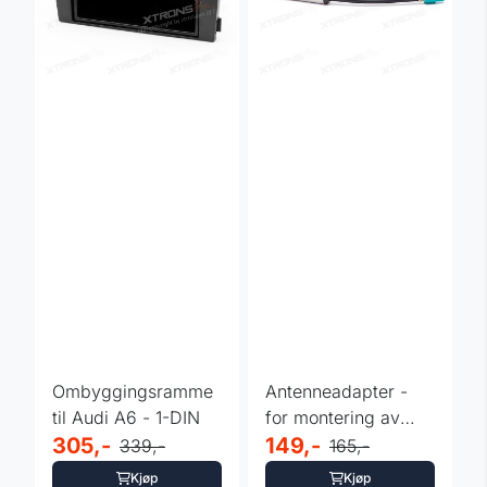
Ombyggingsramme
Antenneadapter -
til Audi A6 - 1-DIN
for montering av
305,-
ettermarkedsspiller -
149,-
339,-
165,-
...
Kjøp
Kjøp