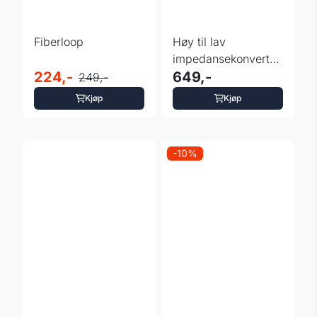
Fiberloop
Høy til lav
impedansekonverter
224,-
til A3/A4/TT
649,-
249,-
Kjøp
Kjøp
-10%