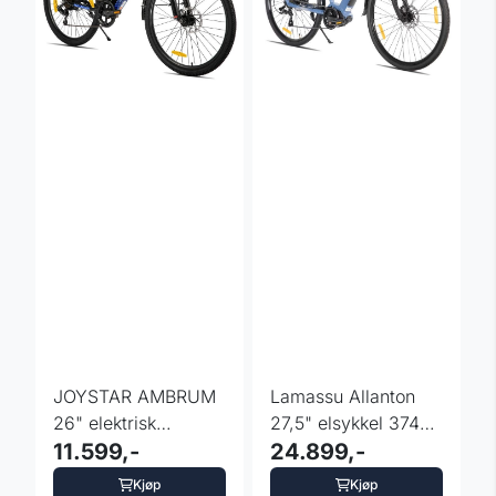
JOYSTAR AMBRUM
Lamassu Allanton
26" elektrisk
27,5" elsykkel 374
juniorsykkel 250w
11.599,-
Wh fargevalg
24.899,-
Kjøp
Kjøp