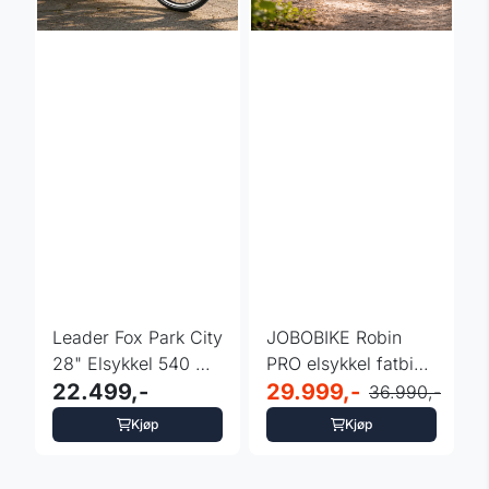
Leader Fox Park City
JOBOBIKE Robin
28" Elsykkel 540 Wh
PRO elsykkel fatbike
- Hvit
22.499,-
250W - 180km
29.999,-
36.990,-
Kjøp
Kjøp