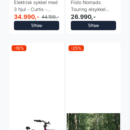
Elektrisk sykkel med
Fiido Nomads
3 hjul - Curtis -
Touring elsykkel
hydrauliske bremser
34.990,-
165-205 cm
26.990,-
44.199,-
Kjøp
Kjøp
-16%
-25%