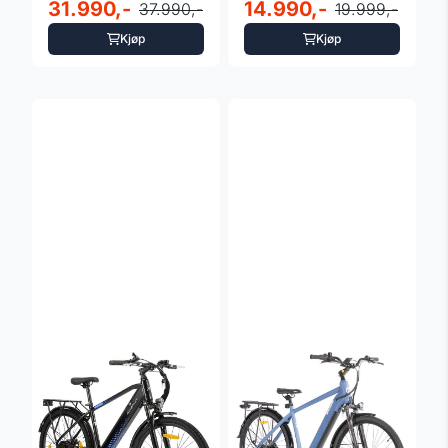
Leaderfox Lovelo -
31.990,-
360Wh svart
14.990,-
37.990,-
19.999,-
...
Kjøp
Kjøp