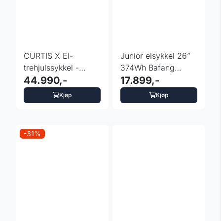
CURTIS X El-
Junior elsykkel 26”
trehjulssykkel -
374Wh Bafang
Fargevalg
44.990,-
65Nm
17.899,-
Kjøp
Kjøp
-31%