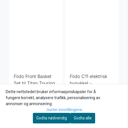
Fiido Front Basket
Fiido C11 elektrisk
Set til Titan Touring
bysykkel -
1.390,-
hydrauliske bremser
17.899,-
22.299,-
Dette nettstedet bruker informasjonskapsler for å
fungere korrekt, analysere trafikk, personalisering av
Kjøp
Kjøp
annonser og annonsering.
Juster innstillingene
Godta nødvendig
Godta alle
-16%
-16%