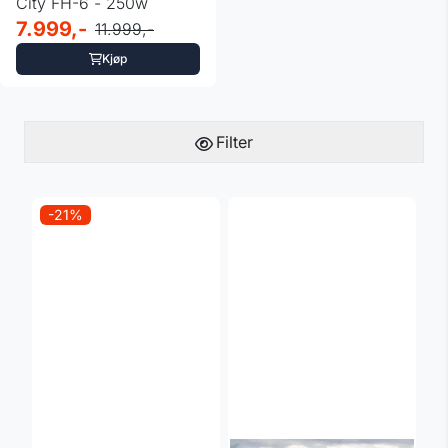
City FH-6 - 250w
7.999,-
11.999,-
Kjøp
Filter
-21%