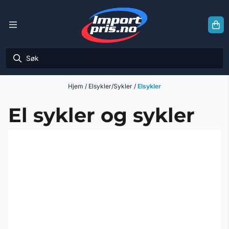
Hopp til innhold
Hjem
/
Elsykler/Sykler
/
Elsykler
El sykler og sykler