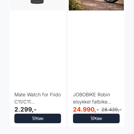
Mate Watch for Fiido
JOBOBIKE Robin
C11/C11
elsykkel fatbike
PRO/C21/AIR/T2/TITAN/L3/NOMADS
2.299,-
250W - 120km
24.990,-
28.439,-
Kjøp
Kjøp