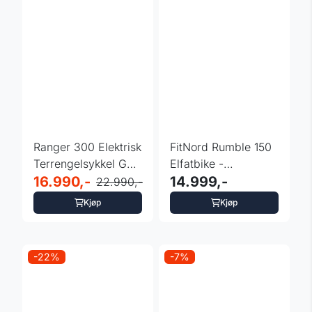
Ranger 300 Elektrisk
FitNord Rumble 150
Terrengelsykkel G2,
Elfatbike -
720Wh svart
16.990,-
Sammenleggbar
14.999,-
22.990,-
Kjøp
Kjøp
-22%
-7%