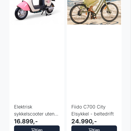
Elektrisk
Fiido C700 City
sykkelscooter uten
Elsykkel - beltedrift
førerkort – Keren
16.899,-
24.990,-
Beike ...
Kjøp
Kjøp