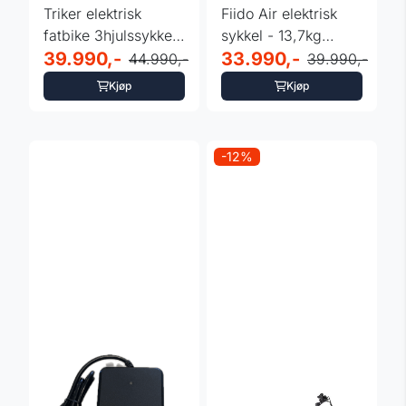
Triker elektrisk
Fiido Air elektrisk
fatbike 3hjulssykkel
sykkel - 13,7kg
- 85NM -
39.990,-
Ultralett Karbon
33.990,-
44.990,-
39.990,-
Differensial
fiber
Kjøp
Kjøp
-12%