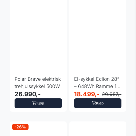
Polar Brave elektrisk
El-sykkel Eclion 28”
trehjulssykkel 500W
– 648Wh Ramme 18"
26.990,-
Urban ...
18.499,-
20.987,-
Kjøp
Kjøp
-26%