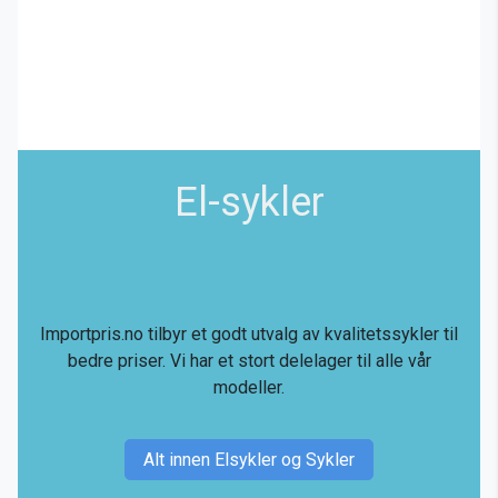
El-sykler
Importpris.no tilbyr et godt utvalg av kvalitetssykler til
bedre priser. Vi har et stort delelager til alle vår
modeller.
Alt innen Elsykler og Sykler