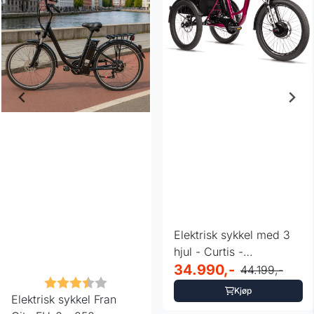
Elektrisk sykkel med 3
hjul - Curtis -
hydrauliske bremser
34.990,-
44.199,-
Karakter:
3.3 av 5 mulige
Kjøp
Elektrisk sykkel Fran