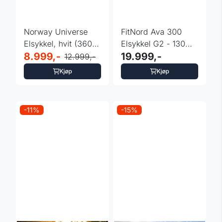
Norway Universe
FitNord Ava 300
Elsykkel, hvit (360
Elsykkel G2 - 130
Wh batteri)
8.999,-
km - rød, sort, hvit
19.999,-
12.999,-
Kjøp
Kjøp
-11%
-15%