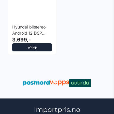
Hyundai bilstereo
Android 12 DSP
CarAutoPlay 9
3.699,-
tommer
Kjøp
Importpris.no