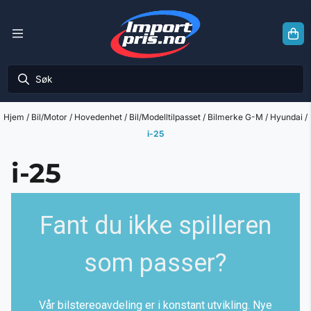
Hopp til innhold
Hjem
/
Bil/Motor
/
Hovedenhet
/
Bil/Modelltilpasset
/
Bilmerke G-M
/
Hyundai
/
i-25
i-25
Fant du ikke spilleren
som passer?
Vår bilstereoavdeling er i konstant utvikling. Nye