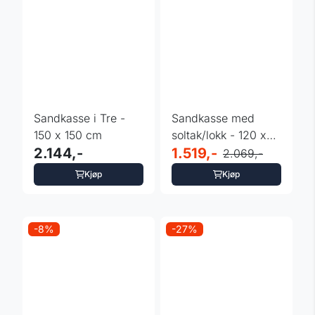
Sandkasse i Tre -
Sandkasse med
150 x 150 cm
soltak/lokk - 120 x
2.144,-
120 cm naturfarget
1.519,-
2.069,-
Kjøp
Kjøp
-8%
-27%