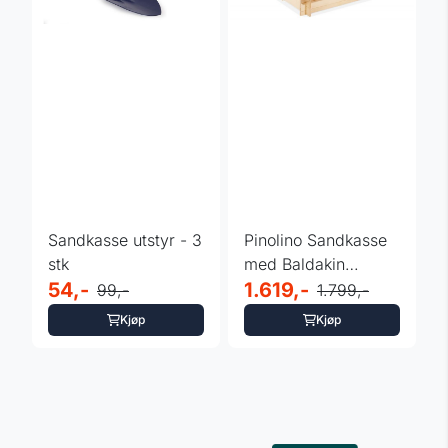
Sandkasse utstyr - 3
Pinolino Sandkasse
stk
med Baldakin
54,-
(120x120cm)
1.619,-
99,-
1.799,-
Kjøp
Kjøp