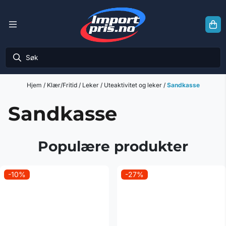
Hopp til innhold
Hjem
/
Klær/Fritid
/
Leker
/
Uteaktivitet og leker
/
Sandkasse
Sandkasse
Populære produkter
-10%
-27%