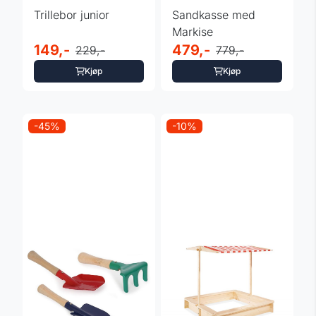
Trillebor junior
Sandkasse med
Markise
149,-
479,-
229,-
779,-
Kjøp
Kjøp
-45%
-10%