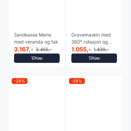
Sandkasse Merle
Gravemaskin med
med veranda og tak
360° rotasjon og
3.167,-
graveskuff
1.055,-
3.455,-
1.439,-
Kjøp
Kjøp
-26%
-28%