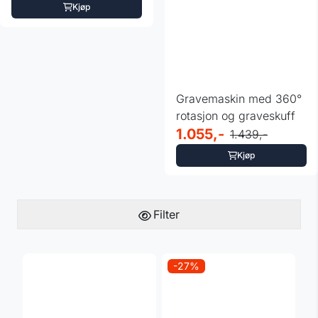
Kjøp
Gravemaskin med 360°
rotasjon og graveskuff
1.055,-
1.439,-
Kjøp
Filter
-27%