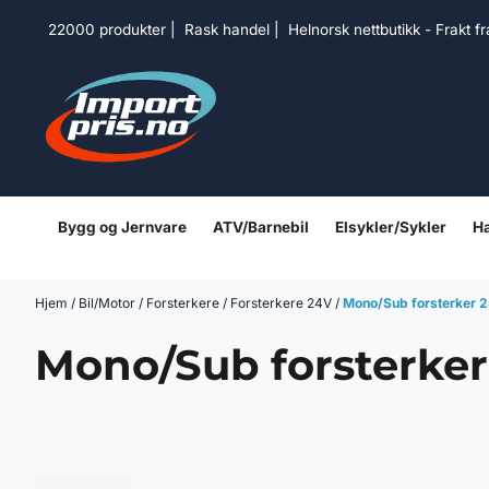
Hopp til innhold
22000 produkter | Rask handel | Helnorsk nettbutikk - Frakt f
Bygg og Jernvare
ATV/Barnebil
Elsykler/Sykler
Ha
Hjem
/
Bil/Motor
/
Forsterkere
/
Forsterkere 24V
/
Mono/Sub forsterker 
Mono/Sub forsterker