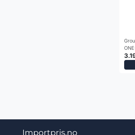
Grou
ONE
3.1
Importpris.no