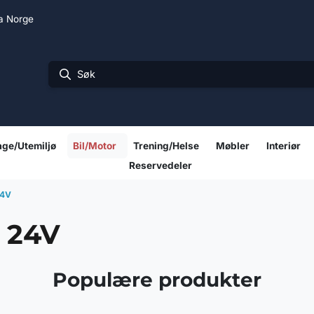
ra Norge
ge/Utemiljø
Bil/Motor
Trening/Helse
Møbler
Interiør
Reservedeler
24V
 24V
Populære produkter