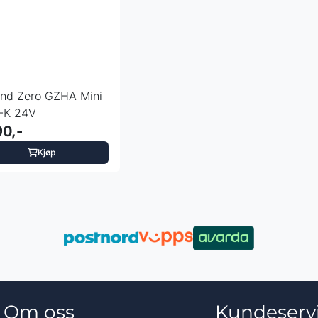
nd Zero GZHA Mini
-K 24V
90,-
Kjøp
Om oss
Kundeserv