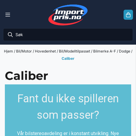
Hopp til innhold
Hjem
/
Bil/Motor
/
Hovedenhet
/
Bil/Modelltilpasset
/
Bilmerke A-F
/
Dodge
/
Caliber
Caliber
Fant du ikke spilleren
som passer?
Vår bilstereoavdeling er i konstant utvikling. Nye