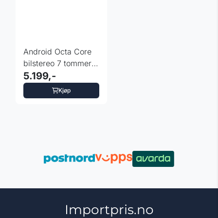
Android Octa Core
bilstereo 7 tommer
til Jeep Dodge ...
5.199,-
Kjøp
Importpris.no