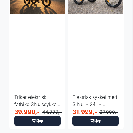
Triker elektrisk
Elektrisk sykkel med
fatbike 3hjulssykkel
3 hjul - 24" -
- 85NM -
39.990,-
Leaderfox Lovelo -
31.999,-
44.990,-
37.990,-
Differensial
...
Kjøp
Kjøp