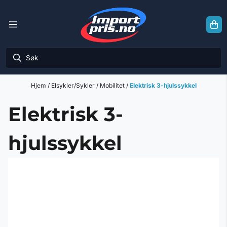
Hopp til innhold
Hjem
/
Elsykler/Sykler
/
Mobilitet
/
Elektrisk 3-hjulssykkel
Elektrisk 3-
hjulssykkel