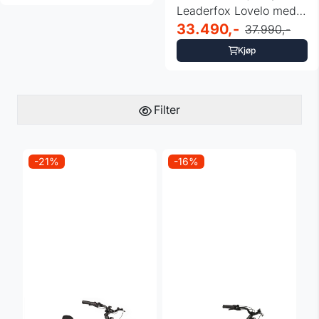
Leaderfox Lovelo med
...
33.490,-
37.990,-
Kjøp
Filter
-21%
-16%