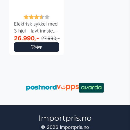
Karakter:
3.8 av 5 mulige
Elektrisk sykkel med
3 hjul - lavt innsteg -
EAZbike®
26.990,-
27.990,-
Kjøp
Importpris.no
© 2026 Importpris.no