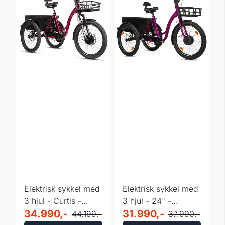
Elektrisk sykkel med
Elektrisk sykkel med
3 hjul - Curtis -
3 hjul - 24" -
hydrauliske bremser
34.990,-
Leaderfox Lovelo -
31.990,-
44.199,-
37.990,-
...