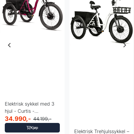
Elektrisk sykkel med 3
hjul - Curtis -
hydrauliske bremser
34.990,-
44.199,-
Kjøp
Elektrisk Trehjulssykkel –