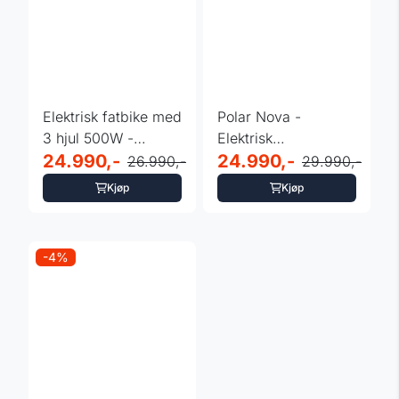
Elektrisk fatbike med
Polar Nova -
3 hjul 500W -
Elektrisk
TRC04 - 15,6Ah
24.990,-
trehjulssykkel 500W
24.990,-
26.990,-
29.990,-
batteri
smale hjul - ...
Kjøp
Kjøp
-4%