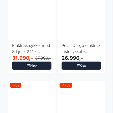
Elektrisk sykkel med
Polar Cargo elektrisk
3 hjul - 24" -
lastesykkel -
Leaderfox Lovelo -
31.990,-
cargobike 500W
26.990,-
37.990,-
grå
Kjøp
Kjøp
-7%
-17%