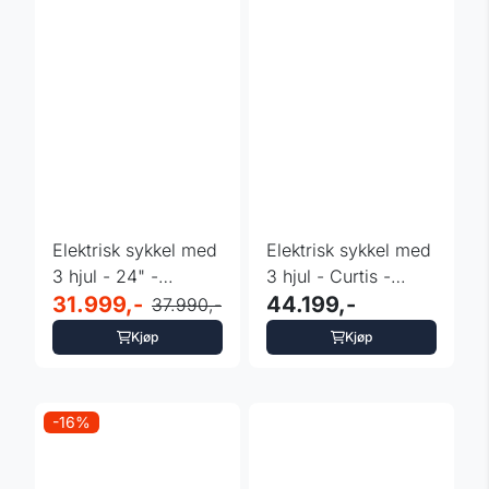
Elektrisk sykkel med
Elektrisk sykkel med
3 hjul - 24" -
3 hjul - Curtis -
Leaderfox Lovelo -
31.999,-
hydrauliske bremser
44.199,-
37.990,-
...
...
Kjøp
Kjøp
-16%