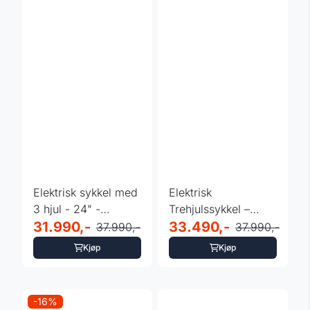
Elektrisk sykkel med
Elektrisk
3 hjul - 24" -
Trehjulssykkel –
Leaderfox Lovelo -
31.990,-
Leaderfox Lovelo
33.490,-
37.990,-
37.990,-
...
med ...
Kjøp
Kjøp
-16%