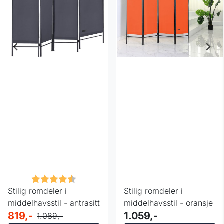
Karakter:
4.5 av 5 mulige
Stilig romdeler i
Stilig romdeler i
middelhavsstil - antrasitt
middelhavsstil - oransje
819,-
1.059,-
1.089,-