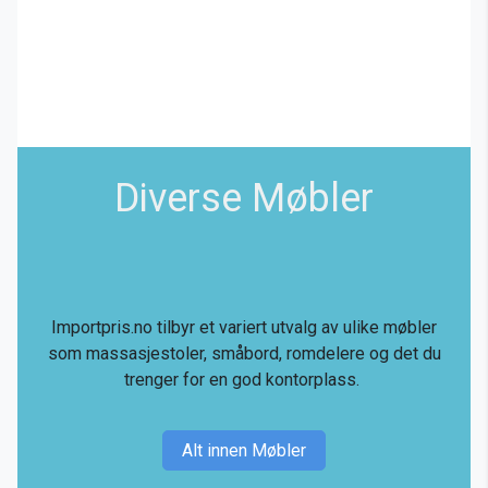
Diverse Møbler
Importpris.no tilbyr et variert utvalg av ulike møbler
som massasjestoler, småbord, romdelere og det du
trenger for en god kontorplass.
Alt innen Møbler