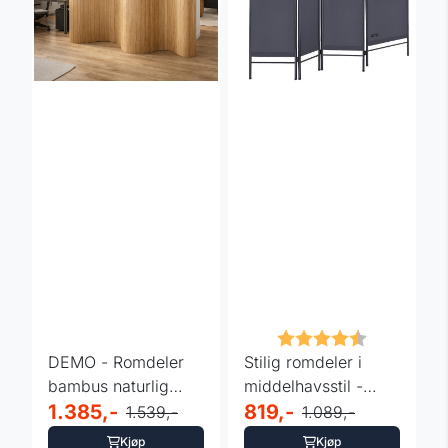
Karakter:
4.5 av 5 m
DEMO - Romdeler
Stilig romdeler i
bambus naturlig
middelhavsstil -
250x165 cm
1.385,-
antrasitt
819,-
1.539,-
1.089,-
Kjøp
Kjøp