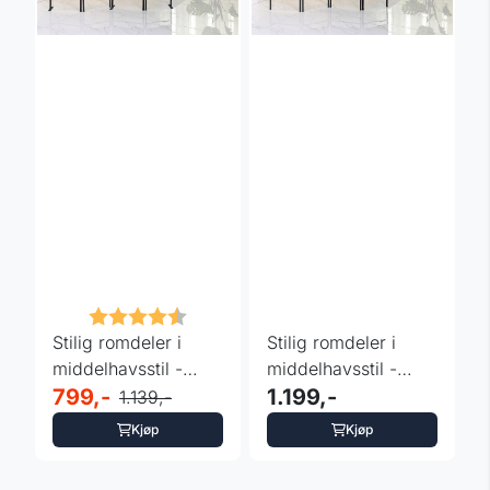
Karakter:
4.5 av 5 mulige
Stilig romdeler i
Stilig romdeler i
middelhavsstil -
middelhavsstil -
Krem
799,-
rosefarge
1.199,-
1.139,-
Kjøp
Kjøp