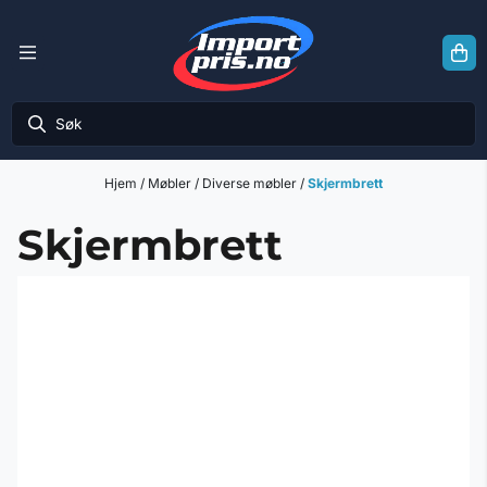
Hopp til innhold
Hjem
/
Møbler
/
Diverse møbler
/
Skjermbrett
Skjermbrett