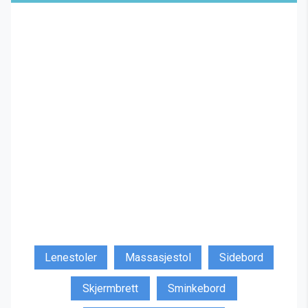
Lenestoler
Massasjestol
Sidebord
Skjermbrett
Sminkebord