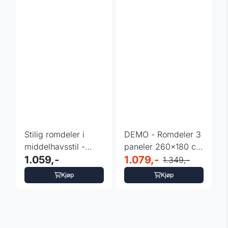
Stilig romdeler i
DEMO - Romdeler 3
middelhavsstil -
paneler 260x180 cm
oransje
1.059,-
i hvit
1.079,-
1.349,-
Kjøp
Kjøp