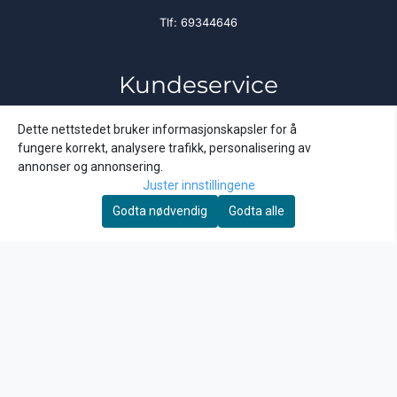
Tlf:
69344646
Kundeservice
Om oss
Kontakt oss på epost
Dette nettstedet bruker informasjonskapsler for å
Salgsbetingelser
fungere korrekt, analysere trafikk, personalisering av
Forsendelse og frakt
annonser og annonsering.
Personvern - GDPR
Juster innstillingene
Bli forhandler
Godta nødvendig
Godta alle
Importpris Kundeklubb
Nyhetsbrev
Få gode tilbud fra oss :-)
E-post
Abonner