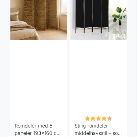
Karakter:
4.5 av 5 m
Romdeler med 5
Stilig romdeler i
paneler 193x160 cm
middelhavsstil - sort