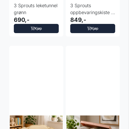
3 Sprouts leketunnel
3 Sprouts
grønn
oppbevaringskiste -
690,-
Terrazzo
849,-
Kjøp
Kjøp