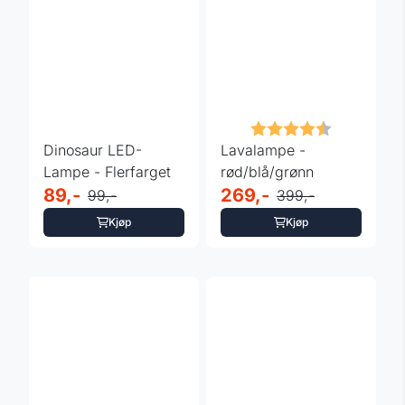
Karakter:
4.4 av 5 m
Dinosaur LED-
Lavalampe -
Lampe - Flerfarget
rød/blå/grønn
89,-
269,-
99,-
399,-
Kjøp
Kjøp