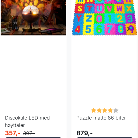
Karakter:
4.0 av 5
Discokule LED med
Puzzle matte 86 biter
høyttaler
357,-
879,-
397,-