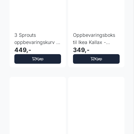
3 Sprouts
Oppbevaringsboks
oppbevaringskurv -
til Ikea Kallax -
Rev
449,-
fargevalg
349,-
Kjøp
Kjøp