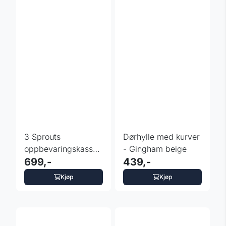
3 Sprouts
Dørhylle med kurver
oppbevaringskasse
- Gingham beige
med lokk -
699,-
439,-
Dovendyr
Kjøp
Kjøp