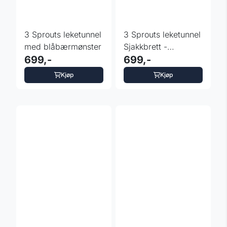
3 Sprouts leketunnel
3 Sprouts leketunnel
med blåbærmønster
Sjakkbrett -
699,-
fargevalg
699,-
Kjøp
Kjøp