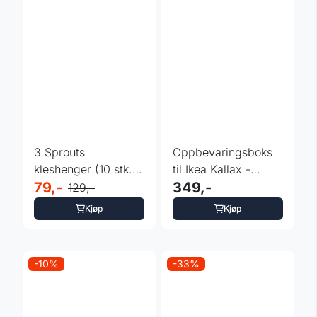
3 Sprouts
Oppbevaringsboks
kleshenger (10 stk.),
til Ikea Kallax -
Plast/Ugle
79,-
Terrazzo
349,-
129,-
Kjøp
Kjøp
-10%
-33%