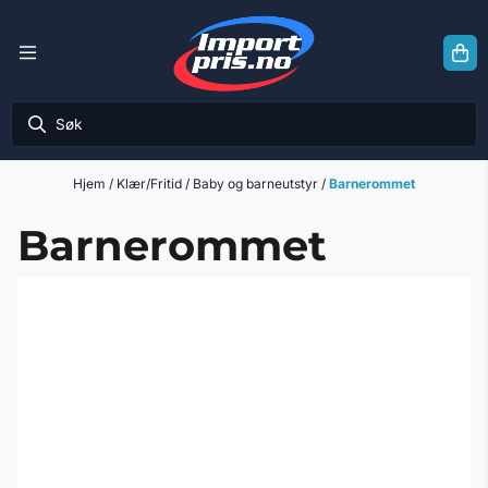
Hopp til innhold
Hjem
/
Klær/Fritid
/
Baby og barneutstyr
/
Barnerommet
Barnerommet