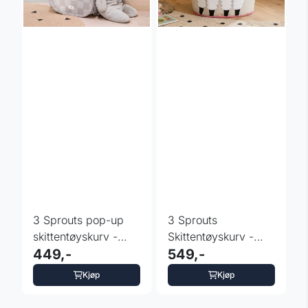
3 Sprouts pop-up
3 Sprouts
skittentøyskurv -
Skittentøyskurv -
Sjakkbrett
449,-
Llama
549,-
Kjøp
Kjøp