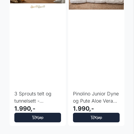
3 Sprouts telt og
Pinolino Junior Dyne
tunnelsett -
og Pute Aloe Vera
fargevalg
1.990,-
100x135 cm
1.990,-
Kjøp
Kjøp