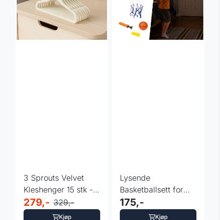
3 Sprouts Velvet
Lysende
Kleshenger 15 stk -
Basketballsett for
krem
279,-
Barn inSPORTline
175,-
329,-
LBBS150
Kjøp
Kjøp