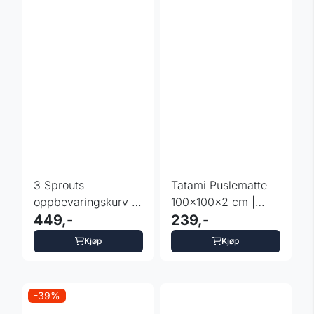
3 Sprouts
Tatami Puslematte
oppbevaringskurv -
100x100x2 cm |
Dovendyr
449,-
inSPORTline
239,-
Zemalpro ...
Kjøp
Kjøp
-39%