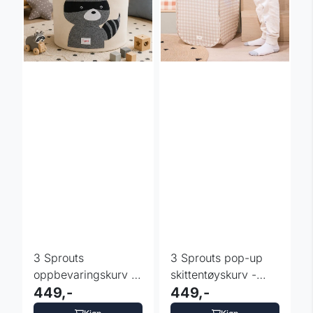
3 Sprouts
3 Sprouts pop-up
oppbevaringskurv -
skittentøyskurv -
Vaskebjørn
449,-
Gingham
449,-