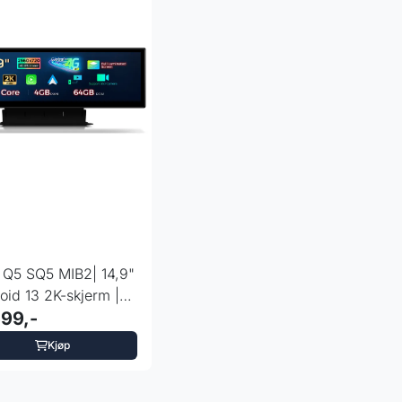
 Q5 SQ5 MIB2| 14,9"
oid 13 2K-skjerm |
TE
699,-
Kjøp