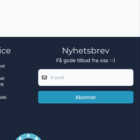
ice
Nyhetsbrev
Få gode tilbud fra oss :-)
ost
E-post
r
akt
PR
Abonner
ubb