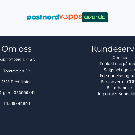
Om oss
Kundeserv
Om oss
IMPORTPRIS.NO AS
Kontakt oss på ep
Salgsbetingelse
Tomteveien 53
Forsendelse og fr
Personvern - GD
1618 Fredrikstad
Bli forhandler
Org. nr. 933909441
Importpris Kundekl
Tlf:
69344646