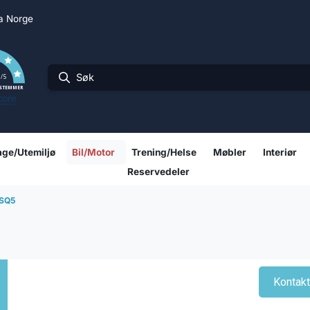
ra Norge
0
/5
 STEMMER
ge/Utemiljø
Bil/Motor
Trening/Helse
Møbler
Interiør
Reservedeler
SQ5
Kontak