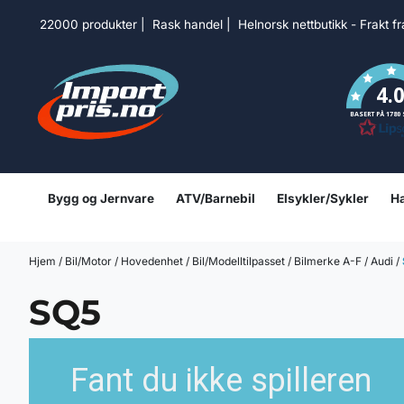
Hopp til innhold
22000 produkter | Rask handel | Helnorsk nettbutikk - Frakt f
4.
BASERT PÅ 1780
Bygg og Jernvare
ATV/Barnebil
Elsykler/Sykler
Ha
Hjem
/
Bil/Motor
/
Hovedenhet
/
Bil/Modelltilpasset
/
Bilmerke A-F
/
Audi
/
SQ5
Fant du ikke spilleren