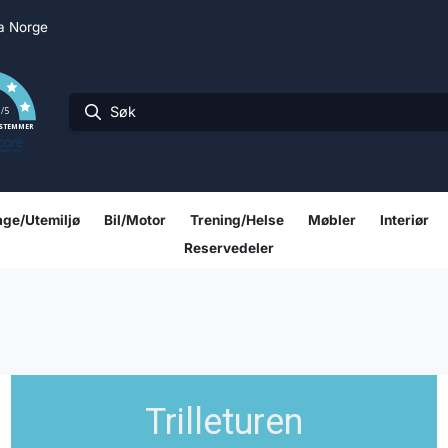
ra Norge
0
/5
 STEMMER
ge/Utemiljø
Bil/Motor
Trening/Helse
Møbler
Interiør
Reservedeler
Trilleturen