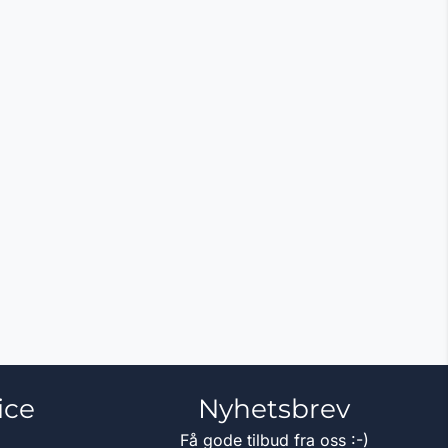
ice
Nyhetsbrev
Få gode tilbud fra oss :-)