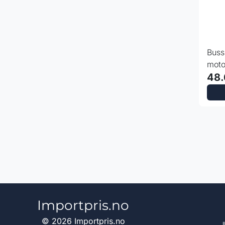
Buss
moto
sitte
48.
Importpris.no
© 2026 Importpris.no