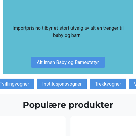
Importpris.no tilbyr et stort utvalg av alt en trenger til
baby og barn.
Alt innen Baby og Barneutstyr
Tvillingvogner
Institusjonsvogner
Trekkvogner
Populære produkter