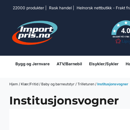
Hopp til innhold
22000 produkter | Rask handel | Helnorsk nettbutikk - Frakt f
4.
BASERT PÅ 1780
Bygg og Jernvare
ATV/Barnebil
Elsykler/Sykler
Ha
Hjem
/
Klær/Fritid
/
Baby og barneutstyr
/
Trilleturen
/
Institusjonsvogner
Institusjonsvogner