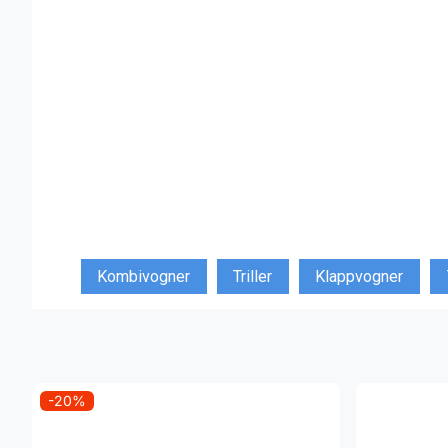
Kombivogner
Triller
Klappvogner
-20%