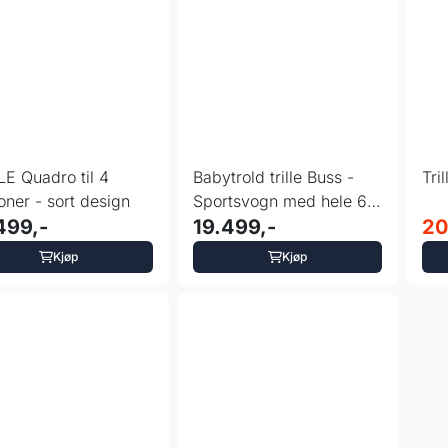
LE Quadro til 4
Babytrold trille Buss -
Tril
oner - sort design
Sportsvogn med hele 6
499,-
sitteplasser
19.499,-
20
Kjøp
Kjøp