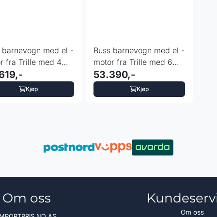
 barnevogn med el -
Buss barnevogn med el -
r fra Trille med 4
motor fra Trille med 6
plasser
619,-
sitteplasser
53.390,-
Kjøp
Kjøp
Om oss
Kundeserv
Om oss
IMPORTPRIS.NO AS