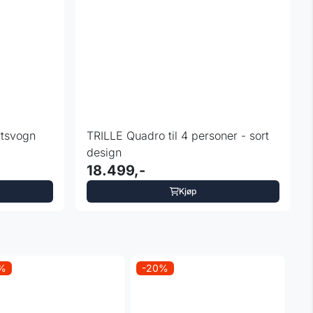
rtsvogn
TRILLE Quadro til 4 personer - sort
design
18.499,-
Kjøp
0%
-20%