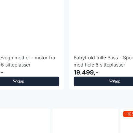
evogn med el - motor fra
Babytrold trille Buss - Spo
 6 sitteplasser
med hele 6 sitteplasser
-
19.499,-
Kjøp
Kjøp
-1