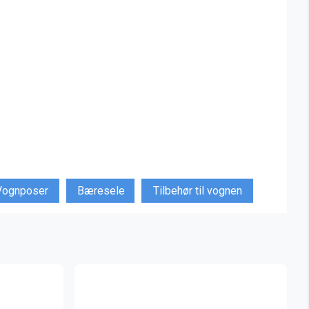
Vognposer
Bæresele
Tilbehør til vognen