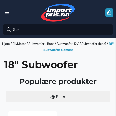
Hopp til innhold
Hjem
/
Bil/Motor
/
Subwoofer / Bass
/
Subwoofer 12V
/
Subwoofer (løse)
/
18"
Subwoofer element
18" Subwoofer
Populære produkter
Filter