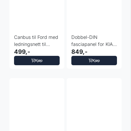
Canbus til Ford med
Dobbel-DIN
ledningsnett til
fasciapanel for KIA
Xtrons m
499,-
Sorento (UM) 2012+
849,-
ryggekamera
Kjøp
Kjøp