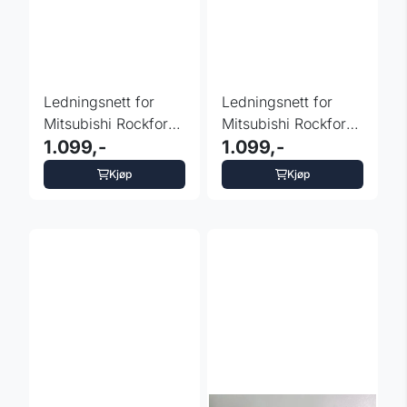
Ledningsnett for
Ledningsnett for
Mitsubishi Rockford-
Mitsubishi Rockford-
forsterkersystem
1.099,-
forsterkersystem
1.099,-
Kjøp
Kjøp