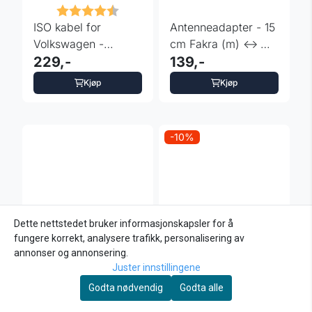
Karakter:
4.3 av 5 mulige
ISO kabel for
Antenneadapter - 15
Volkswagen -
cm Fakra (m) <->
AK/VW/ISOMQB
229,-
DIN (m)
139,-
Kjøp
Kjøp
-10%
Dette nettstedet bruker informasjonskapsler for å
fungere korrekt, analysere trafikk, personalisering av
annonser og annonsering.
Juster innstillingene
Godta nødvendig
Godta alle