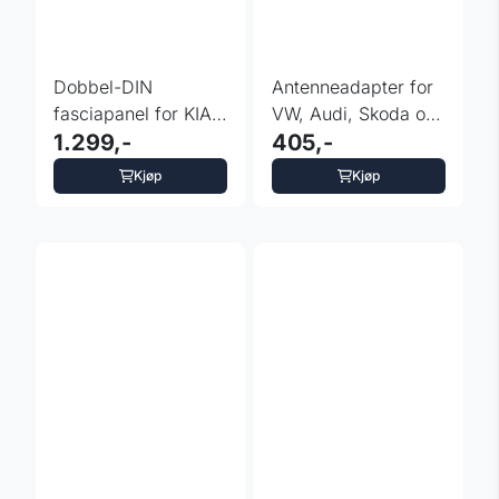
Dobbel-DIN
Antenneadapter for
fasciapanel for KIA
VW, Audi, Skoda og
Sorento (UM) 2014+
1.299,-
Seat ISO-Fakra
405,-
(m)x2
Kjøp
Kjøp