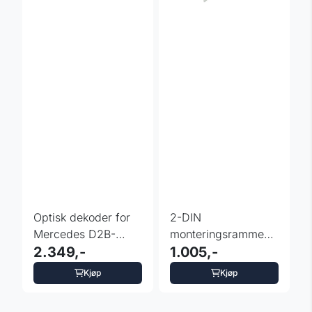
Optisk dekoder for
2-DIN
Mercedes D2B-
monteringsramme
lydsystem
2.349,-
Saab 9-3 2007 -
1.005,-
2012
Kjøp
Kjøp