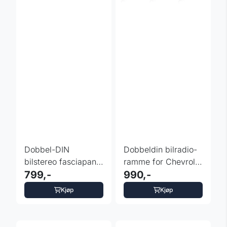
Dobbel-DIN
Dobbeldin bilradio-
bilstereo fasciapanel
ramme for Chevrolet
for SEAT Leon
799,-
Trax
990,-
2005-2012 ...
Kjøp
Kjøp