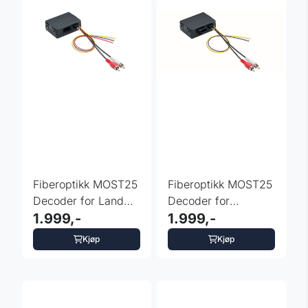
Fiberoptikk MOST25
Fiberoptikk MOST25
Decoder for Land
Decoder for
Rover Discovery 3
1.999,-
Mercedes S-Klasse
1.999,-
og 4
W211
Kjøp
Kjøp