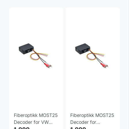
Fiberoptikk MOST25
Fiberoptikk MOST25
Decoder for VW
Decoder for
Touareg
Mercedes R-Class