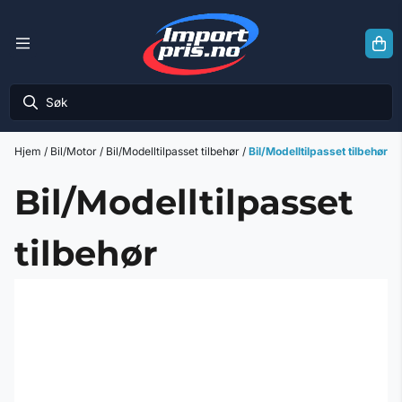
Hopp til innhold
Hjem
/
Bil/Motor
/
Bil/Modelltilpasset tilbehør
/
Bil/Modelltilpasset tilbehør
Bil/Modelltilpasset
tilbehør