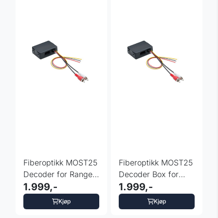
Fiberoptikk MOST25
Fiberoptikk MOST25
Decoder for Range
Decoder Box for
Rover / Sport
1.999,-
Land Rover
1.999,-
Freelander
Kjøp
Kjøp