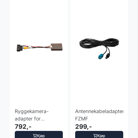
Ryggekamera-
Antennekabeladapter:
adapter for
FZMF
Volkswagen/Skoda/SEAT
792,-
299,-
Kjøp
Kjøp