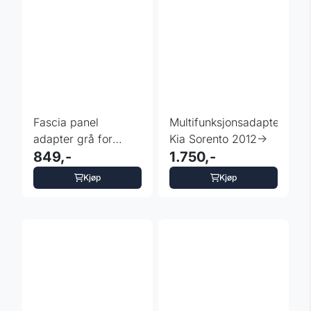
Fascia panel
Multifunksjonsadapter
adapter grå for
Kia Sorento 2012->
XTRONS Golf 7
849,-
1.750,-
hovedenhet
Kjøp
Kjøp