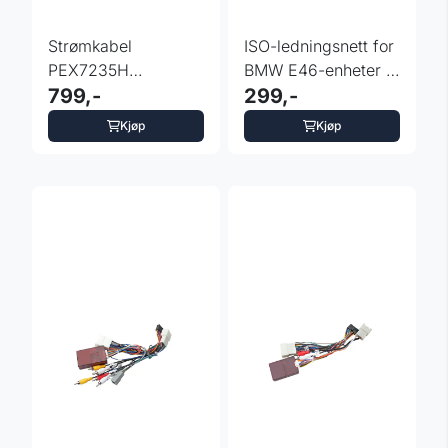
Strømkabel
ISO-ledningsnett for
PEX7235H
BMW E46-enheter i
PEP92SPK for
799,-
Rover 75 / MG ZT
299,-
LAC1731ENFS
Kjøp
Kjøp