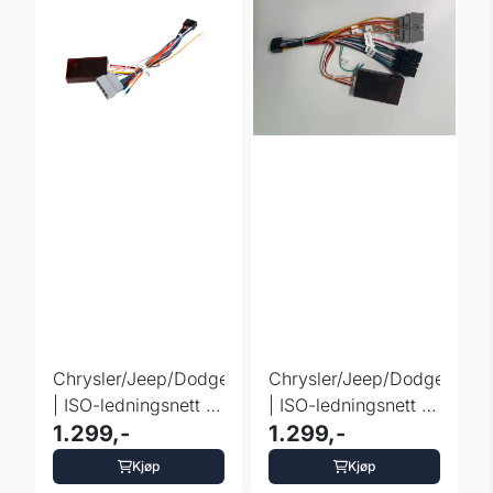
Chrysler/Jeep/Dodge
Chrysler/Jeep/Dodge
| ISO-ledningsnett |
| ISO-ledningsnett |
AK/PE51WRJL/PWRH
1.299,-
AK/PE52WRJL/PWRH01
1.299,-
Kjøp
Kjøp