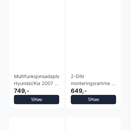
Multifunksjonsadapter
2-DIN
Hyundai/Kia 2007 -
monteringsramme -
2015
749,-
Sølv - Hyundai i20 -
649,-
2008 - 2011
Kjøp
Kjøp