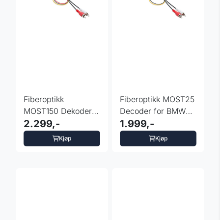
Fiberoptikk
Fiberoptikk MOST25
MOST150 Dekoder
Decoder for BMW
for VW Dynaudio
2.299,-
E60 E65 E66
1.999,-
2015–2020
Kjøp
Kjøp