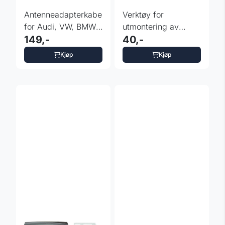
Antenneadapterkabel
Verktøy for
for Audi, VW, BMW,
utmontering av
Opel og flere
149,-
original 2-DIN radio
40,-
i Opel
Kjøp
Kjøp