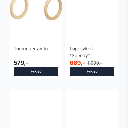
Turnringer av tre
Løpesykkel
"Speedy"
579,-
669,-
1.099,-
Kjøp
Kjøp