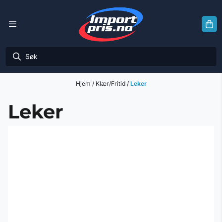
Hopp til innhold
Hjem
/
Klær/Fritid
/
Leker
Leker