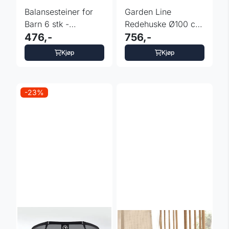
Balansesteiner for
Garden Line
Barn 6 stk -
Redehuske Ø100 cm
skilpadde
476,-
- fargevalg
756,-
Kjøp
Kjøp
-23%