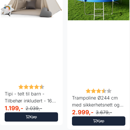
Karakter:
4.7 av 5 mulige
Karakter:
3.8 av 5
Tipi - telt til barn -
Trampoline Ø244 cm
Tilbehør inkludert - 160
med sikkerhetsnett og
x 130 cm
1.199,-
2.039,-
stige
2.999,-
3.679,-
Kjøp
Kjøp