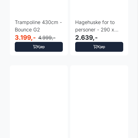
Trampoline 430cm -
Hagehuske for to
Bounce G2
personer - 290 x
3.199,-
180 x 200 cm
2.639,-
4.999,-
Kjøp
Kjøp