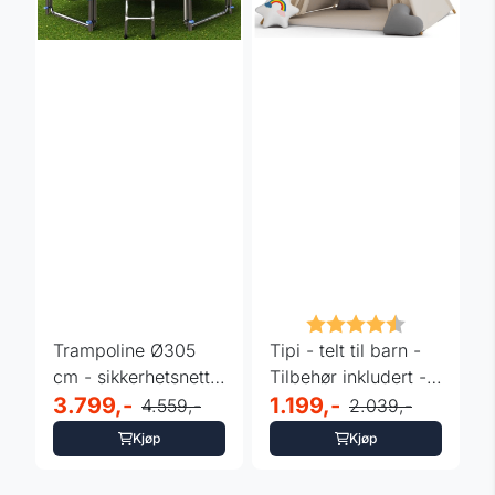
Karakter:
4.7 av 5 m
Trampoline Ø305
Tipi - telt til barn -
cm - sikkerhetsnett
Tilbehør inkludert -
og stige
3.799,-
160 x 130 cm
1.199,-
4.559,-
2.039,-
Kjøp
Kjøp