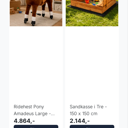
Ridehest Pony
Sandkasse i Tre -
Amadeus Large -
150 x 150 cm
Lekehest 5 år
4.864,-
2.144,-