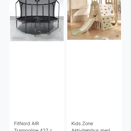
FitNord AIR
Kids Zone
Trampoline 427 cm
Aktivitetshus med