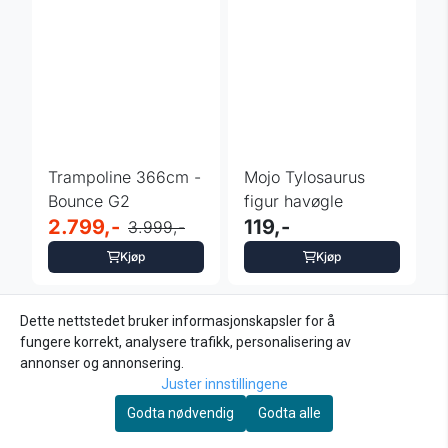
Trampoline 366cm -
Mojo Tylosaurus
Bounce G2
figur havøgle
2.799,-
119,-
3.999,-
Kjøp
Kjøp
Dette nettstedet bruker informasjonskapsler for å
fungere korrekt, analysere trafikk, personalisering av
annonser og annonsering.
Juster innstillingene
Godta nødvendig
Godta alle