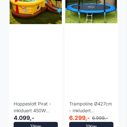
Hoppeslott Pirat -
Trampoline Ø427cm
inklduert 450W
- inkludert
pumpe
4.099,-
sikkerhetsnett
6.299,-
6.999,-
Kjøp
Kjøp