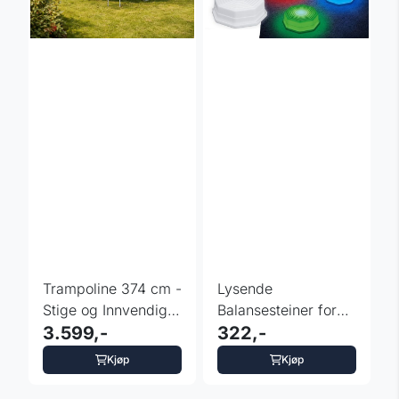
Trampoline 374 cm -
Lysende
Stige og Innvendig
Balansesteiner for
Sikkerhetsnett
3.599,-
Barn - 3 stk
322,-
Kjøp
Kjøp