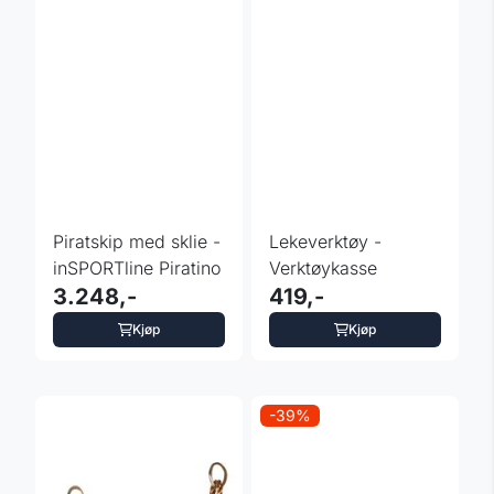
Piratskip med sklie -
Lekeverktøy -
inSPORTline Piratino
Verktøykasse
3.248,-
419,-
Kjøp
Kjøp
-39%