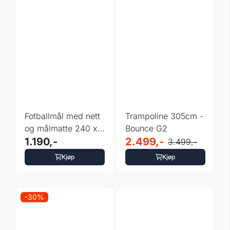
Fotballmål med nett
Trampoline 305cm -
og målmatte 240 x
Bounce G2
170 cm
1.190,-
2.499,-
3.499,-
Kjøp
Kjøp
-30%