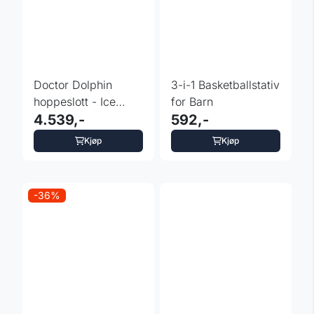
Doctor Dolphin
3-i-1 Basketballstativ
hoppeslott - Ice
for Barn
Cream 450W
4.539,-
592,-
Kjøp
Kjøp
-36%