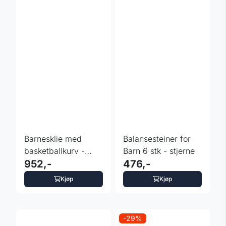
Barnesklie med
Balansesteiner for
basketballkurv -
Barn 6 stk - stjerne
inSPORTline Amalira
952,-
476,-
Kjøp
Kjøp
-29%