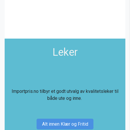
Leker
Importpris.no tilbyr et godt utvalg av kvalitetsleker til
både ute og inne.
Alt innen Klær og Fritid