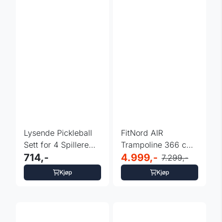
Lysende Pickleball
FitNord AIR
Sett for 4 Spillere
Trampoline 366 cm
inSPORTline LRS400
714,-
med sikkerhetsnett
4.999,-
7.299,-
Kjøp
Kjøp