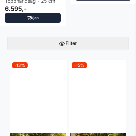
Topphåndsag - 25 cm
6.595,-
Kjøp
Filter
-13%
-15%