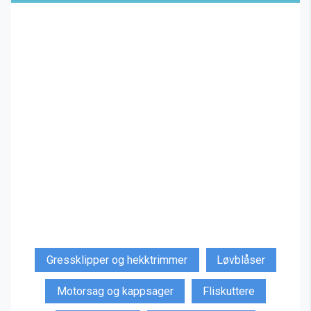
Gressklipper og hekktrimmer
Løvblåser
Motorsag og kappsager
Fliskuttere