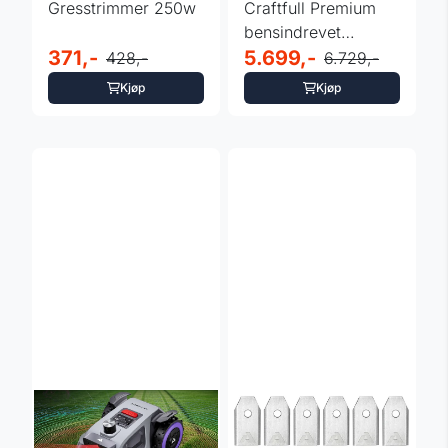
Gresstrimmer 250w
Craftfull Premium
bensindrevet
371,-
gressklipper CR-
5.699,-
428,-
6.729,-
139-30
Kjøp
Kjøp