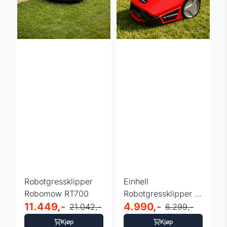
Robotgressklipper
Einhell
Robomow RT700
Robotgressklipper -
11.449,-
GC-RM 500 Kit -
4.990,-
21.042,-
6.299,-
500m2
Kjøp
Kjøp