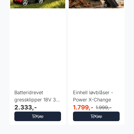
Batteridrevet
Einhell løvblåser -
gressklipper 18V 32
Power X-Change
cm - Einhell
2.333,-
1.799,-
1.999,-
Kjøp
Kjøp