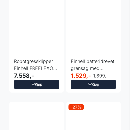
Robotgressklipper
Einhell batteridrevet
Einhell FREELEXO
grensag med
500
7.558,-
teleskop 18v
1.529,-
1.699,-
Kjøp
Kjøp
-27%