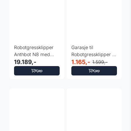
Robotgressklipper
Garasje til
Anthbot N8 med
Robotgressklipper -
Oppsamler 1500 m²
19.189,-
Åpningsbart Tak
1.165,-
1.599,-
Kjøp
Kjøp