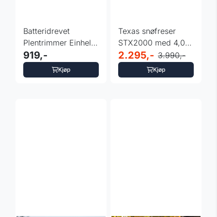
Batteridrevet
Texas snøfreser
Plentrimmer Einhell
STX2000 med 4,0
GC-CT 18/2411 Li P-
919,-
Ah batteri og lader
2.295,-
3.990,-
Solo
Kjøp
Kjøp