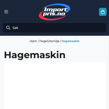
Hopp til innhold
Hjem
/
Hage/Utemiljø
/
Hagemaskin
Hagemaskin