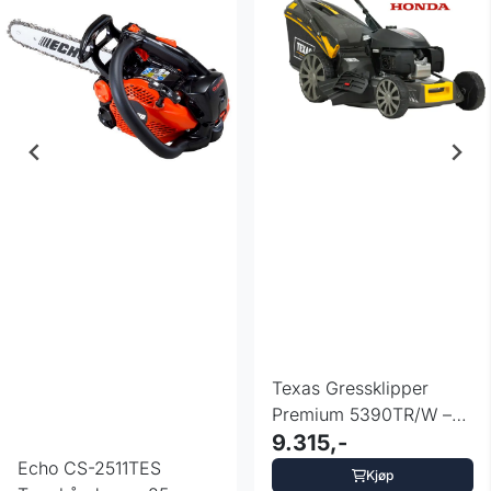
Texas Gressklipper
Premium 5390TR/W –
53 cm med 4 ...
9.315,-
Echo CS-2511TES
Kjøp