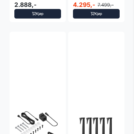
38 cm - Einhell
2.888,-
SBX2020 med 2
4.295,-
7.499,-
batterier og ...
Kjøp
Kjøp