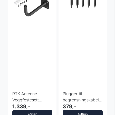
RTK Antenne
Plugger til
Veggfestesett
begrensningskabel
Anthbot
1.339,-
160 stk
379,-
Kjøp
Kjøp