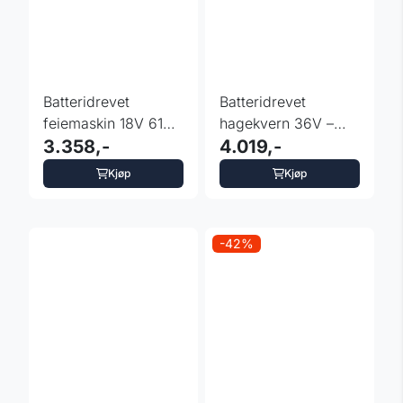
Batteridrevet
Batteridrevet
feiemaskin 18V 610
hagekvern 36V –
mm – Einhell
3.358,-
Einhell REDAXXO
4.019,-
36/25
Kjøp
Kjøp
-42%