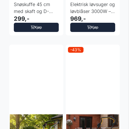
Snøskuffe 45 cm
Elektrisk løvsuger og
med skaft og D-
løvblåser 3000W –
håndtak - farger
299,-
Einhell
969,-
Kjøp
Kjøp
-43%