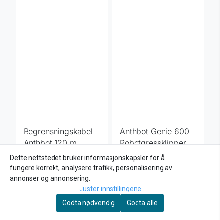
Begrensningskabel
Anthbot Genie 600
Anthbot 120 m
Robotgressklipper
1.169,-
900 m²
9.999,-
11.869,-
Dette nettstedet bruker informasjonskapsler for å
fungere korrekt, analysere trafikk, personalisering av
Kjøp
Kjøp
annonser og annonsering.
Juster innstillingene
Godta nødvendig
Godta alle
-17%