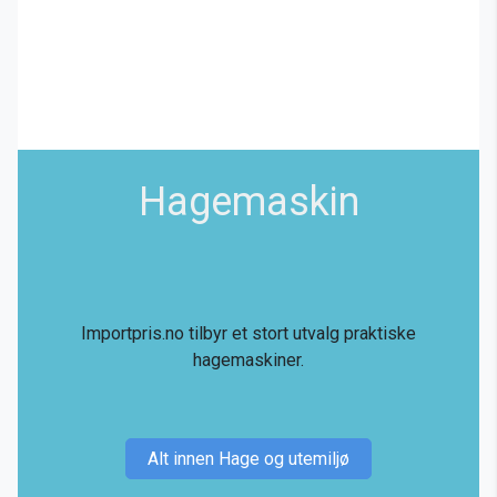
Hagemaskin
Importpris.no tilbyr et stort utvalg praktiske
hagemaskiner.
Alt innen Hage og utemiljø