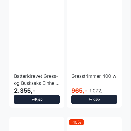
Batteridrevet Gress-
Gresstrimmer 400 w
og Busksaks Einhell
GE-CG 18/100
2.355,-
965,-
1.072,-
Kjøp
Kjøp
-10%