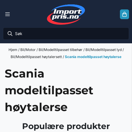
Hopp til innhold
Hjem
/
Bil/Motor
/
Bil/Modelltilpasset tilbehør
/
Bil/Modelltilpasset lyd
/
Bil/Modelltilpasset høytalersett
/
Scania modeltilpasset høytalerse
Scania
modeltilpasset
høytalerse
Populære produkter