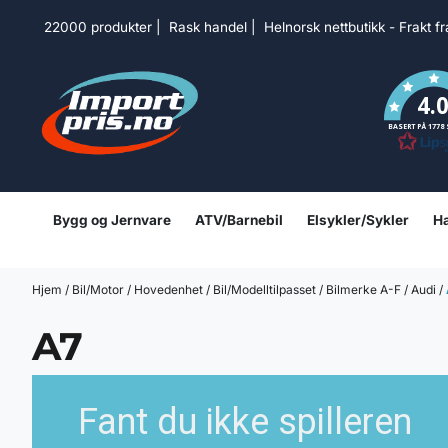
Hopp til innhold
22000 produkter | Rask handel | Helnorsk nettbutikk - Frakt f
4.
BASERT PÅ 1778
Bygg og Jernvare
ATV/Barnebil
Elsykler/Sykler
Ha
Hjem
/
Bil/Motor
/
Hovedenhet
/
Bil/Modelltilpasset
/
Bilmerke A-F
/
Audi
/
A7
Fant du ikke spilleren