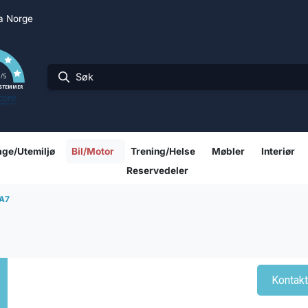
ra Norge
0
/5
 STEMMER
ge/Utemiljø
Bil/Motor
Trening/Helse
Møbler
Interiør
Reservedeler
A7
Kontak