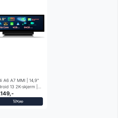
i A6 A7 MMI | 14,9"
roid 13 2K-skjerm |
 LTE
.149,-
Kjøp