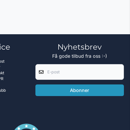
ice
Nyhetsbrev
Få gode tilbud fra oss :-)
ost
E-post
r
akt
PR
Abonner
ubb