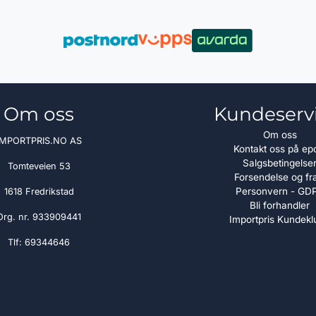
Om oss
Kundeserv
Om oss
IMPORTPRIS.NO AS
Kontakt oss på ep
Salgsbetingelse
Tomteveien 53
Forsendelse og fr
Personvern - GD
1618 Fredrikstad
Bli forhandler
Org. nr. 933909441
Importpris Kundekl
Tlf:
69344646