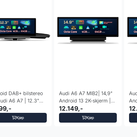
oid DAB+ bilstereo
Audi A6 A7 MIB2| 14,9"
Aud
Audi A6 A7 | 12.3"
Android 13 2K-skjerm |
And
| 4G LTE
99,-
4G LTE
12.149,-
4G
12
Kjøp
Kjøp