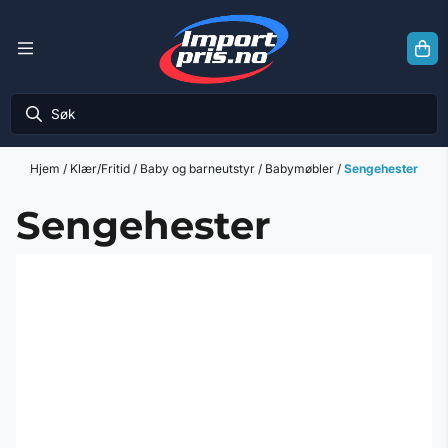
Hopp til innhold
Hjem
/
Klær/Fritid
/
Baby og barneutstyr
/
Babymøbler
/
Sengehester
Sengehester