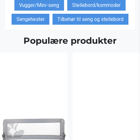
Vugger/Mini-seng
Stellebord/kommoder
Sengehester
Tilbehør til seng og stellebord
Populære produkter