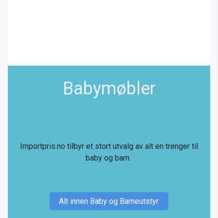
Babymøbler
Importpris.no tilbyr et stort utvalg av alt en trenger til
baby og barn.
Alt innen Baby og Barneutstyr