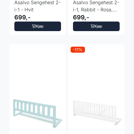
Asalvo Sengehest 2-
Asalvo Sengehest 2-
i-1 - Hvit
i-1, Rabbit - Rosa,
699,-
Grå
699,-
Kjøp
Kjøp
-11%