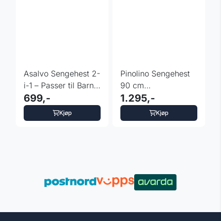
Asalvo Sengehest 2-
Pinolino Sengehest
i-1 – Passer til Barn
90 cm
og ...
699,-
klassisk/hvitlakkert
1.295,-
bøk
Kjøp
Kjøp