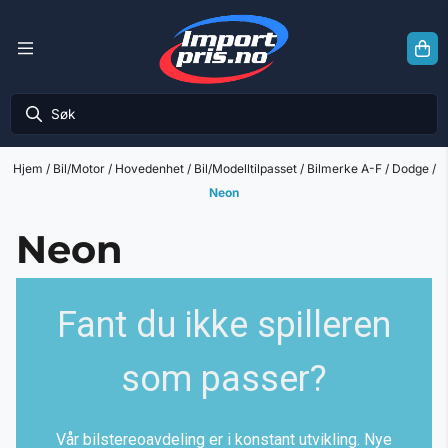
Hopp til innhold
Hjem
/
Bil/Motor
/
Hovedenhet
/
Bil/Modelltilpasset
/
Bilmerke A-F
/
Dodge
/
Neon
Neon
Fant du ikke spilleren
som passer?
Vår bilstereoavdeling er i konstant utvikling. Nye