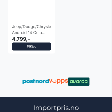
Jeep/Dodge/Chrysler
Android 14 Octa
Core DAB+ 4GB
4.799,-
RAM 64GB
Kjøp
Importpris.no