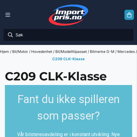
Hopp til innhold
Hjem
/
Bil/Motor
/
Hovedenhet
/
Bil/Modelltilpasset
/
Bilmerke G-M
/
Mercedes
/
C209 CLK-Klasse
C209 CLK-Klasse
Fant du ikke spilleren
som passer?
Vår bilstereoavdeling er i konstant utvikling. Nye