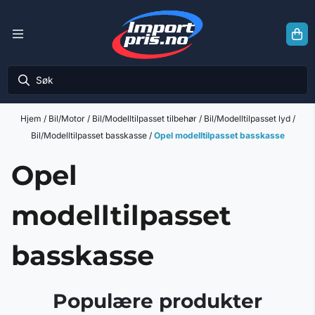
Hopp til innhold
Hjem
/
Bil/Motor
/
Bil/Modelltilpasset tilbehør
/
Bil/Modelltilpasset lyd
/
Bil/Modelltilpasset basskasse
/
Opel modelltilpasset basskasse
Opel
modelltilpasset
basskasse
Populære produkter