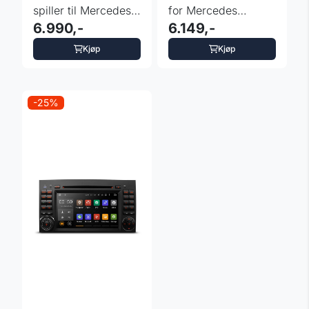
spiller til Mercedes
for Mercedes
MB A/B/V-klasse ...
6.990,-
W245/169/639/906
6.149,-
og VW ...
Kjøp
Kjøp
-25%