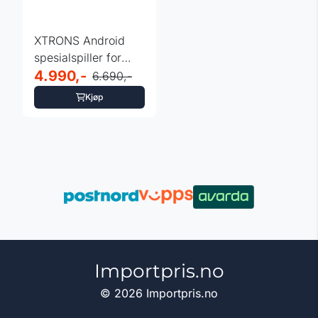
XTRONS Android
spesialspiller for
Mercedes W169,
4.990,-
6.690,-
W245 ...
Kjøp
Importpris.no
© 2026 Importpris.no