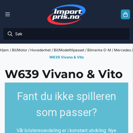
Hopp til innhold
Hjem
/
Bil/Motor
/
Hovedenhet
/
Bil/Modelltilpasset
/
Bilmerke G-M
/
Mercedes
/
W639 Vivano & Vito
W639 Vivano & Vito
Fant du ikke spilleren
som passer?
Vår bilstereoavdeling er i konstant utvikling. Nye