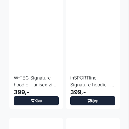
W-TEC Signature
inSPORTline
hoodie – unisex zip-
Signature hoodie –
hoodie
399,-
unisex zip-hoodie
399,-
Kjøp
Kjøp