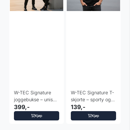
W-TEC Signature
W-TEC Signature T-
joggebukse – unisex
skjorte – sporty og
cargo
399,-
komfortabel
139,-
Kjøp
Kjøp