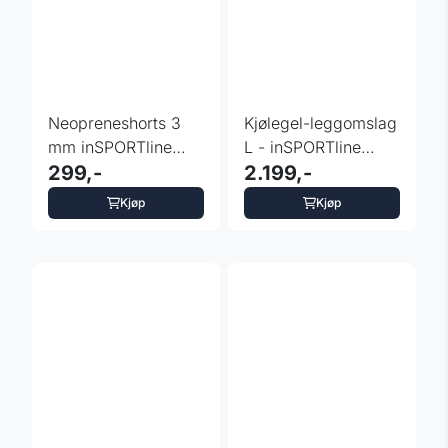
Neopreneshorts 3
Kjølegel-leggomslag
mm inSPORTline
L - inSPORTline
Moraine
299,-
Vitafredo
2.199,-
Kjøp
Kjøp