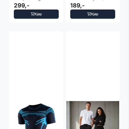
InSPORTline Sangelo
299,-
189,-
Kjøp
Kjøp