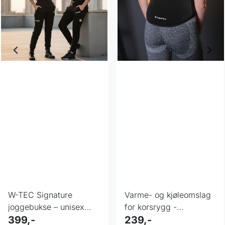
W-TEC Signature
Varme- og kjøleomslag
joggebukse – unisex
for korsrygg -
cargo
399,-
inSPORTline Vitaback
239,-