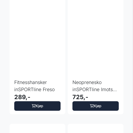
Fitnesshansker
Neoprenesko
inSPORTline Freso
inSPORTline Imotsea
289,-
2 mm – Isbading
725,-
Kjøp
Kjøp