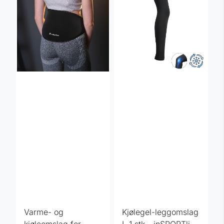
Varme- og
Kjølegel-leggomslag
kjøleomslag for
L 1 stk - inSPORTline