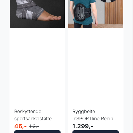
Beskyttende
Ryggbelte
sportsankelstøtte
inSPORTline Renibos
46,-
- Korsryggstøtte
1.299,-
113,-