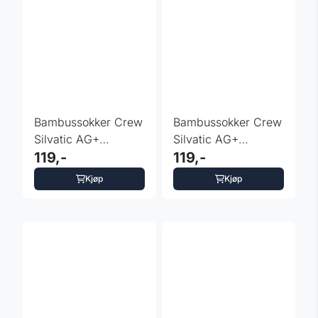
Bambussokker Crew
Bambussokker Crew
Silvatic AG+
Silvatic AG+
antibakterielle - hvit
119,-
antibakterielle - sort
119,-
3 pk
3 pk
Kjøp
Kjøp