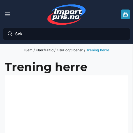
Hopp til innhold
Hjem
/
Klær/Fritid
/
Klær og tilbehør
/
Trening herre
Trening herre