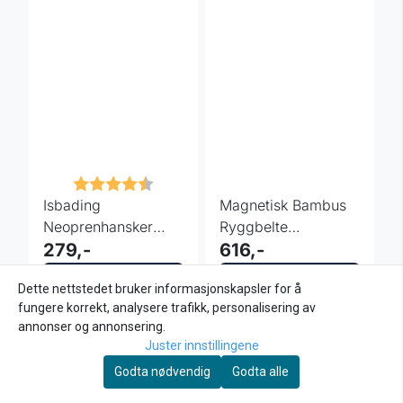
Karakter:
4.3 av 5 mulige
Isbading
Magnetisk Bambus
Neoprenhansker
Ryggbelte
inSPORTline Cetina
279,-
inSPORTline
616,-
3 mm
Kjøp
Kjøp
Dette nettstedet bruker informasjonskapsler for å
fungere korrekt, analysere trafikk, personalisering av
annonser og annonsering.
Juster innstillingene
Godta nødvendig
Godta alle