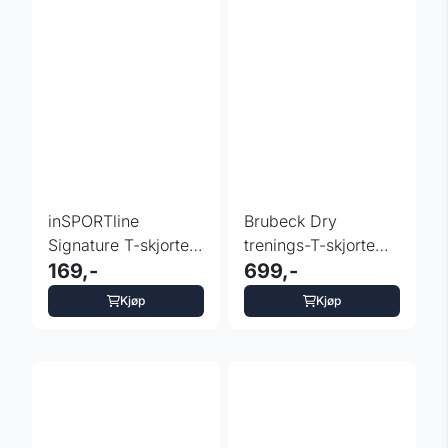
inSPORTline
Brubeck Dry
Signature T-skjorte –
trenings-T-skjorte
sporty stil
169,-
herre – kortermet -
699,-
...
Kjøp
Kjøp