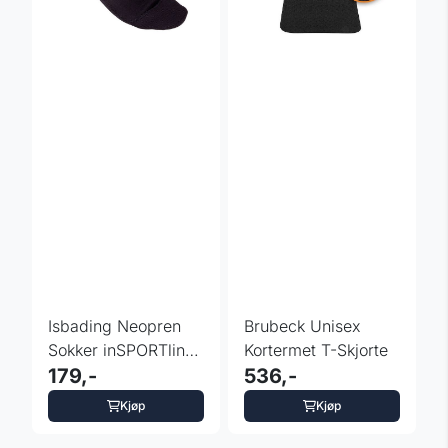
Isbading Neopren
Brubeck Unisex
Sokker inSPORTline
Kortermet T-Skjorte
Nessea 3 mm
179,-
536,-
Kjøp
Kjøp