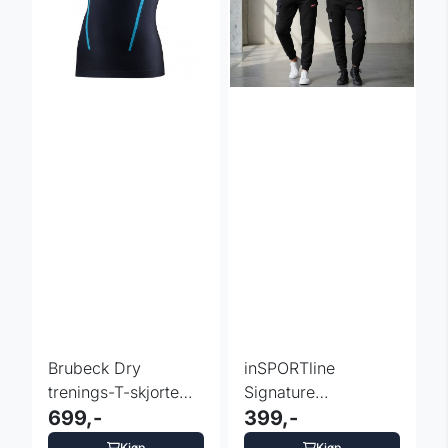
Brubeck Dry
inSPORTline
trenings-T-skjorte
Signature
herre – kortermet
699,-
joggebukse – unisex
399,-
cargo
Kjøp
Kjøp