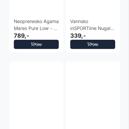
Neoprenesko Agama
Vannsko
Mares Pure Low - 2
inSPORTline Nugal -
mm
789,-
badesko - str. 35-46
339,-
Kjøp
Kjøp