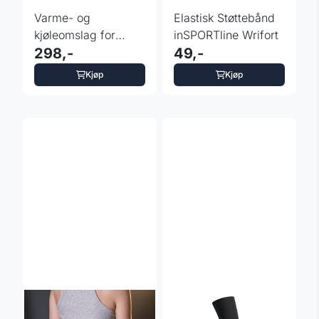
Varme- og
Elastisk Støttebånd
kjøleomslag for
inSPORTline Wrifort
skulder -
298,-
49,-
inSPORTline Vitaler
Kjøp
Kjøp