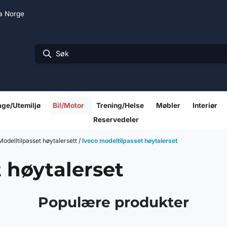
ra Norge
ge/Utemiljø
Bil/Motor
Trening/Helse
Møbler
Interiør
Reservedeler
/Modelltilpasset høytalersett
/
Iveco modeltilpasset høytalerset
 høytalerset
Populære produkter