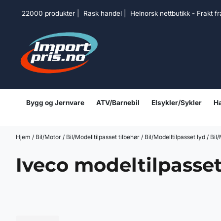
Hopp til innhold
22000 produkter | Rask handel | Helnorsk nettbutikk - Frakt f
Bygg og Jernvare
ATV/Barnebil
Elsykler/Sykler
Ha
Hjem
/
Bil/Motor
/
Bil/Modelltilpasset tilbehør
/
Bil/Modelltilpasset lyd
/
Bil
Iveco modeltilpasset