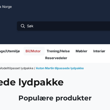
ra Norge
ge/Utemiljø
Bil/Motor
Trening/Helse
Møbler
Interiør
Reservedeler
/Modelltilpasset lydpakke
/
Aston Martin tilpassede lydpakke
sede lydpakke
Populære produkter