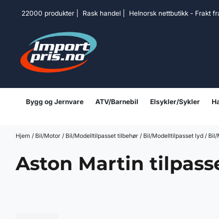
Hopp til innhold
22000 produkter | Rask handel | Helnorsk nettbutikk - Frakt f
Bygg og Jernvare
ATV/Barnebil
Elsykler/Sykler
Ha
Hjem
/
Bil/Motor
/
Bil/Modelltilpasset tilbehør
/
Bil/Modelltilpasset lyd
/
Bil
Aston Martin tilpas