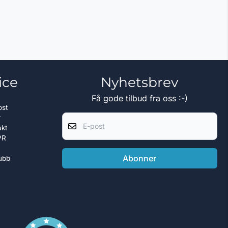
ice
Nyhetsbrev
Få gode tilbud fra oss :-)
ost
E-post
r
akt
PR
Abonner
ubb