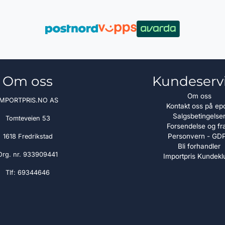
Om oss
Kundeserv
Om oss
IMPORTPRIS.NO AS
Kontakt oss på ep
Salgsbetingelse
Tomteveien 53
Forsendelse og fr
Personvern - GD
1618 Fredrikstad
Bli forhandler
Org. nr. 933909441
Importpris Kundekl
Tlf:
69344646