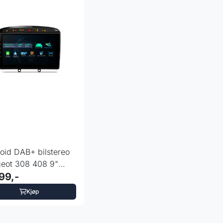
oid DAB+ bilstereo
eot 308 408 9"
+64GB DPS
99,-
Kjøp