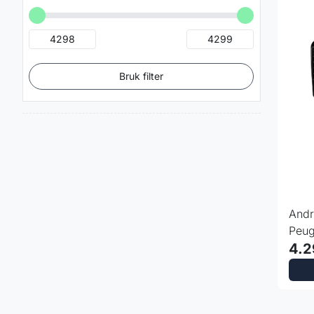
Bruk filter
Andr
Peug
4GB
4.2