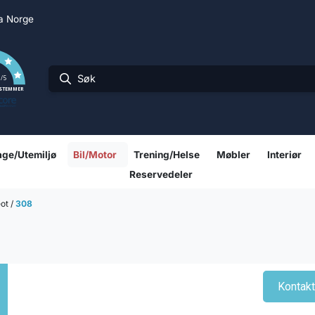
ra Norge
0
/5
 STEMMER
ge/Utemiljø
Bil/Motor
Trening/Helse
Møbler
Interiør
Reservedeler
eot
/
308
Kontak