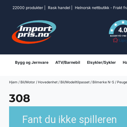
Hopp til innhold
22000 produkter | Rask handel | Helnorsk nettbutikk - Frakt f
4.
BASERT PÅ 1780
Bygg og Jernvare
ATV/Barnebil
Elsykler/Sykler
Ha
Hjem
/
Bil/Motor
/
Hovedenhet
/
Bil/Modelltilpasset
/
Bilmerke N-S
/
Peug
308
Fant du ikke spilleren