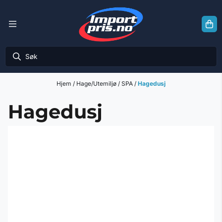
Hopp til innhold
Hjem
/
Hage/Utemiljø
/
SPA
/
Hagedusj
Hagedusj