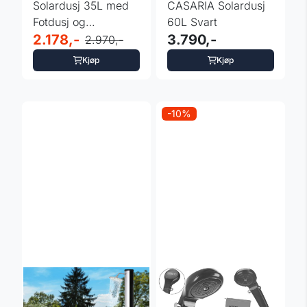
Solardusj 35L med
CASARIA Solardusj
Fotdusj og
60L Svart
Regndusjhode -
2.178,-
3.790,-
2.970,-
CASARIA®
Kjøp
Kjøp
-10%