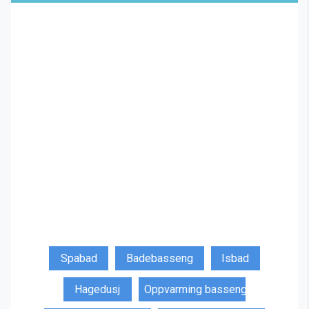
Spabad
Badebasseng
Isbad
Hagedusj
Oppvarming basseng