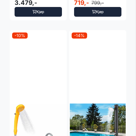
3.479,-
antrasitt
719,-
799,-
Kjøp
Kjøp
-10%
-14%