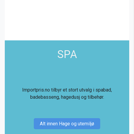
SPA
Importpris.no tilbyr et stort utvalg i spabad,
badebasseng, hagedusj og tilbehør.
Alt innen Hage og utemiljø