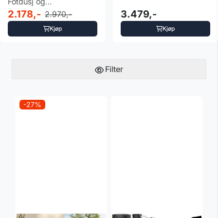
Fotdusj og
Regndusjhode -
2.178,-
3.479,-
2.970,-
CASARIA®
Kjøp
Kjøp
Filter
-27%