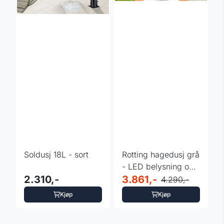
Soldusj 18L - sort
Rotting hagedusj grå
- LED belysning og
2.310,-
bluetooth
3.861,-
4.290,-
Kjøp
Kjøp