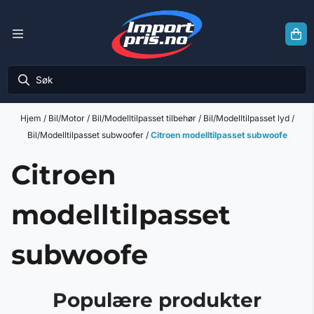
Hopp til innhold
Hjem
/
Bil/Motor
/
Bil/Modelltilpasset tilbehør
/
Bil/Modelltilpasset lyd
/
Bil/Modelltilpasset subwoofer
/
Citroen modelltilpasset subwoofe
Citroen
modelltilpasset
subwoofe
Populære produkter