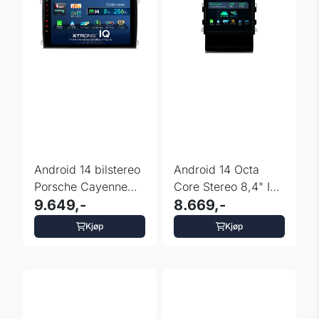
Android 14 bilstereo
Android 14 Octa
Porsche Cayenne
Core Stereo 8,4" IPS
2003–2010 9" ...
9.649,-
for Porsche Macan
8.669,-
Kjøp
Kjøp