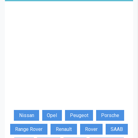
Nissan
Opel
Peugeot
Porsche
Range Rover
Renault
Rover
SAAB