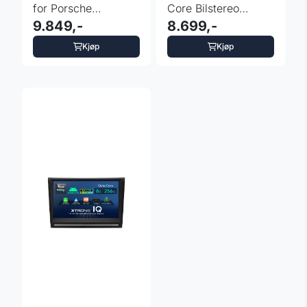
for Porsche
Core Bilstereo
Cayenne –
9.849,-
Porsche 911 |
8.699,-
Qualcomm ...
Cayman | ...
Kjøp
Kjøp