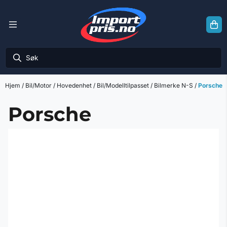
Hopp til innhold
Hjem
/
Bil/Motor
/
Hovedenhet
/
Bil/Modelltilpasset
/
Bilmerke N-S
/
Porsche
Porsche