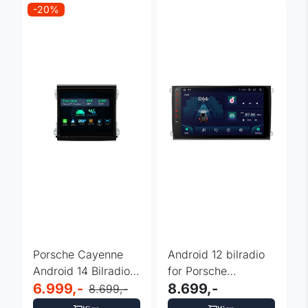
-20%
Porsche Cayenne
Android 12 bilradio
Android 14 Bilradio |
for Porsche
DAB+ | 4GB+64GB
6.999,-
Cayenne – Octa-
8.699,-
8.699,-
Core, ...