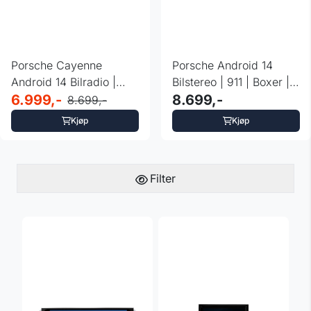
Porsche Cayenne
Porsche Android 14
Android 14 Bilradio |
Bilstereo | 911 | Boxer |
DAB+ | 4GB+64GB
6.999,-
Cayman | ...
8.699,-
8.699,-
Kjøp
Kjøp
Filter