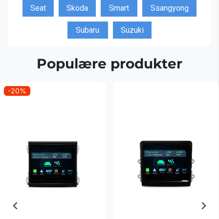
Seat
Skoda
Smart
Ssangyong
Subaru
Suzuki
Populære produkter
-20%