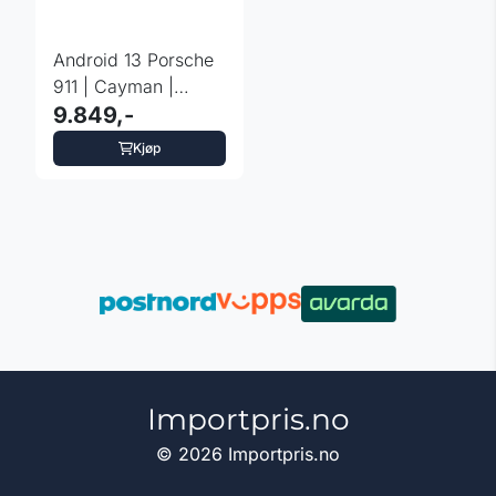
Android 13 Porsche
911 | Cayman |
Boxer – Qualcomm
9.849,-
...
Kjøp
Importpris.no
© 2026 Importpris.no