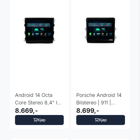
Android 14 Octa
Porsche Android 14
Core Stereo 8,4" IPS
Bilstereo | 911 |
for Porsche
8.669,-
Boxer | Cayman | ...
8.699,-
Panamera
Kjøp
Kjøp