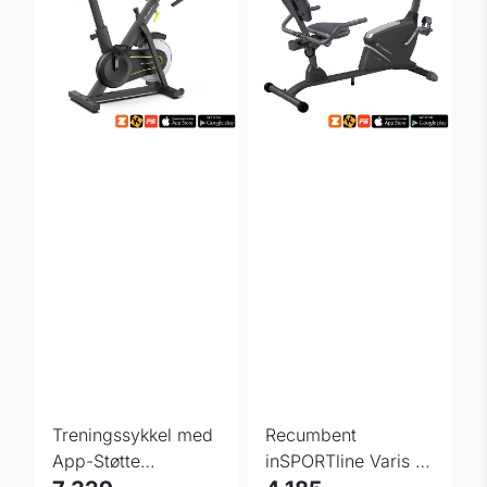
Treningssykkel med
Recumbent
App-Støtte
inSPORTline Varis -
inSPORTline inCondi
hvit/sort