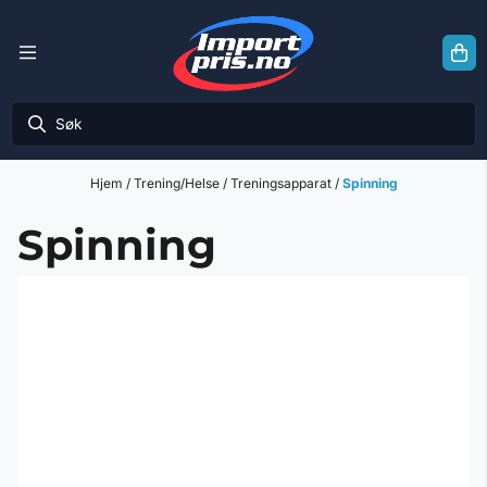
Hopp til innhold
Hjem
/
Trening/Helse
/
Treningsapparat
/
Spinning
Spinning