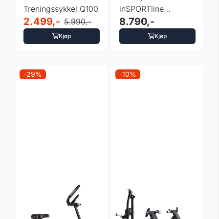
Treningssykkel Q100
inSPORTline
2.499,-
ZenRoute 300 med
8.790,-
5.990,-
TFT-skjerm
Kjøp
Kjøp
-29%
-10%