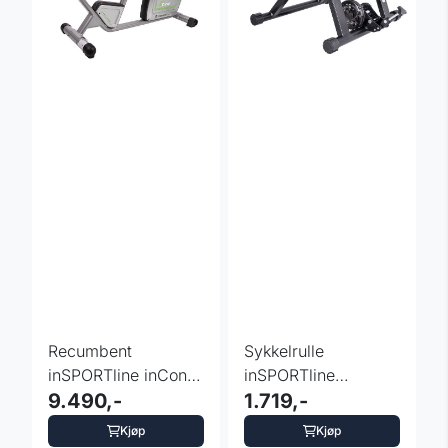
Recumbent
Sykkelrulle
inSPORTline inCondi
inSPORTline
R60i - liggesykkel
9.490,-
Cabaleira
1.719,-
Kjøp
Kjøp