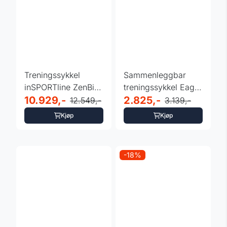
Treningssykkel
Sammenleggbar
inSPORTline ZenBike
treningssykkel Eagle
300 - pulsbelte
10.929,-
2
2.825,-
12.549,-
3.139,-
Kjøp
Kjøp
-18%