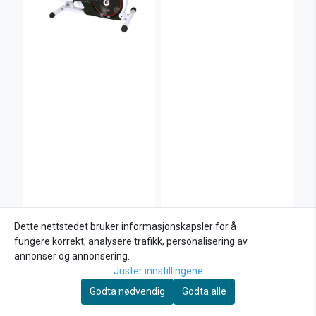
Ellipsemaskin og
Front Wheel Support
Dette nettstedet bruker informasjonskapsler for å
treningssykkel -
Elite Sterzo
fungere korrekt, analysere trafikk, personalisering av
Christopeit
3.990,-
forhjulstøtte
2.449,-
5.999,-
annonser og annonsering.
Kjøp
Kjøp
Juster innstillingene
Godta nødvendig
Godta alle