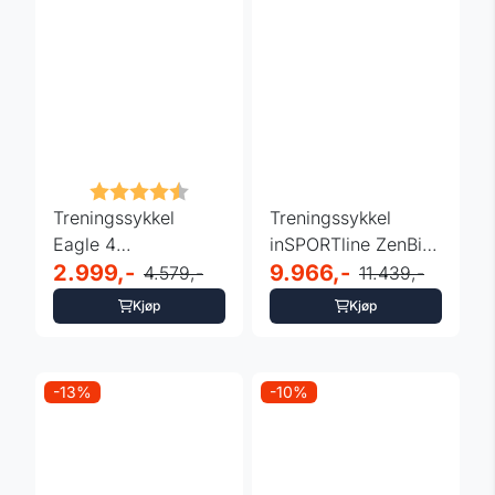
Karakter:
4.3 av 5 mulige
Treningssykkel
Treningssykkel
Eagle 4
inSPORTline ZenBike
pulssensorer app
2.999,-
600 - Netflix
9.966,-
4.579,-
11.439,-
kompatibel
Kjøp
Kjøp
-13%
-10%