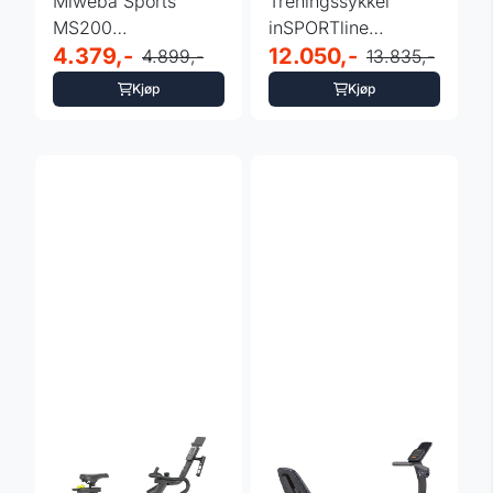
Miweba Sports
Treningssykkel
MS200
inSPORTline
Spinningsykkel
4.379,-
ZenRoute 1000
12.050,-
4.899,-
13.835,-
Kjøp
Kjøp