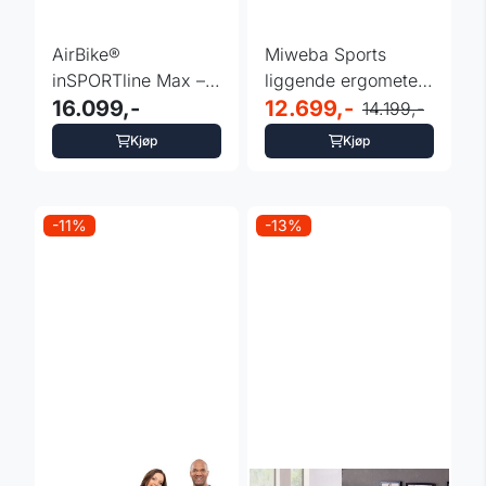
AirBike®
Miweba Sports
inSPORTline Max –
liggende ergometer
Helkroppstrening
16.099,-
ME700
12.699,-
14.199,-
Kjøp
Kjøp
-11%
-13%