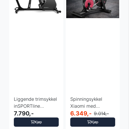
Liggende trimsykkel
Spinningsykkel
inSPORTline
Xiaomi med
ZenSeat 100
7.790,-
magnetmotstand -
6.349,-
9.014,-
sort
Kjøp
Kjøp