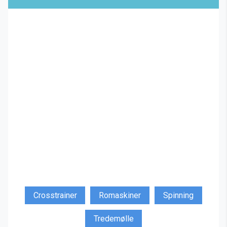
Crosstrainer
Romaskiner
Spinning
Tredemølle