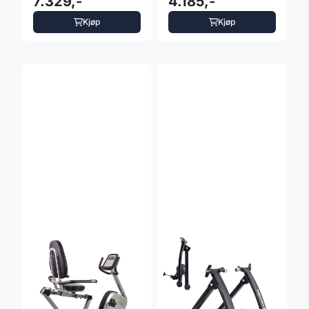
7.329,-
4.185,-
S150i
Kjøp
Kjøp