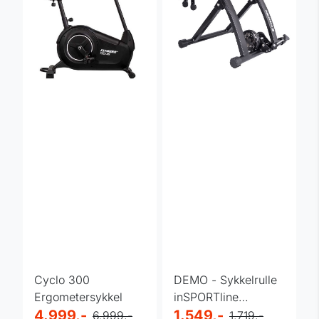
Cyclo 300
DEMO - Sykkelrulle
Ergometersykkel
inSPORTline
4.999,-
Cabaleira
1.549,-
6.999,-
1.719,-