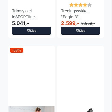
Karakter:
4.0 av 5 m
Trimsykkel
Treningssykkel
inSPORTline
"Eagle 3"
ZenRoute 100 med
5.041,-
sammenleggbar
2.599,-
3.959,-
nettbrettholder
med pulssensorer
Kjøp
Kjøp
-58%