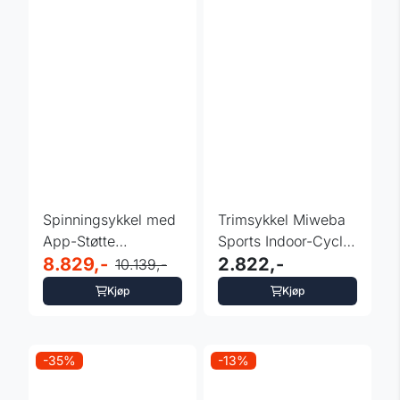
Spinningsykkel med
Trimsykkel Miweba
App-Støtte
Sports Indoor-Cycle
inSPORTline
8.829,-
MX100 PRO
2.822,-
10.139,-
ZenRoute 250
Kjøp
Kjøp
-35%
-13%