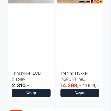
Trimsykkel LCD-
Treningssykkel
display
inSPORTline
sammenleggbar
2.310,-
ZenRoute 1200 -
14.299,-
16.659,-
- inSPORTline Xbike
hjemmetrening
Kjøp
Kjøp
...