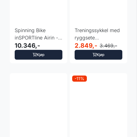
Spinning Bike
Treningssykkel med
inSPORTline Airin -
ryggsete
sort
10.346,-
inSPORTline Xbike
2.849,-
3.469,-
Max
Kjøp
Kjøp
-11%