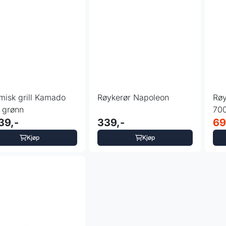
misk grill Kamado
Røykerør Napoleon
Røy
- grønn
70
39,-
339,-
69
Kjøp
Kjøp