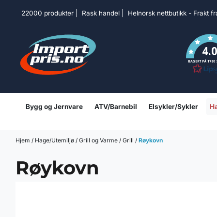
Hopp til innhold
22000 produkter | Rask handel | Helnorsk nettbutikk - Frakt f
4.
BASERT PÅ 1780
Bygg og Jernvare
ATV/Barnebil
Elsykler/Sykler
Ha
Hjem
/
Hage/Utemiljø
/
Grill og Varme
/
Grill
/
Røykovn
Røykovn