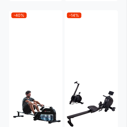
-40%
-14%