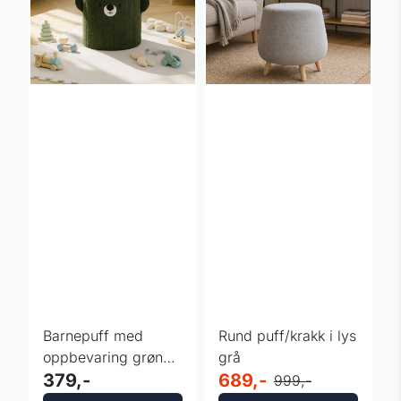
Barnepuff med
Rund puff/krakk i lys
oppbevaring grønn
grå
«Bamse» -
379,-
689,-
999,-
28x28x34 cm