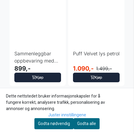
Sammenleggbar
Puff Velvet lys petrol
oppbevaring med
lokk sort -
899,-
1.090,-
1.499,-
80x40x40 cm
Kjøp
Kjøp
Dette nettstedet bruker informasjonskapsler for å
-10%
-10%
fungere korrekt, analysere trafikk, personalisering av
annonser og annonsering.
Juster innstillingene
Godta nødvendig
Godta alle