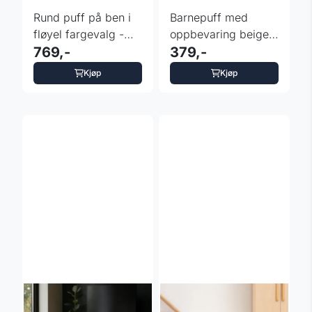
Rund puff på ben i
Barnepuff med
fløyel fargevalg -
oppbevaring beige
35x40 cm
769,-
«Bamse» -
379,-
28x28x34 cm
Kjøp
Kjøp