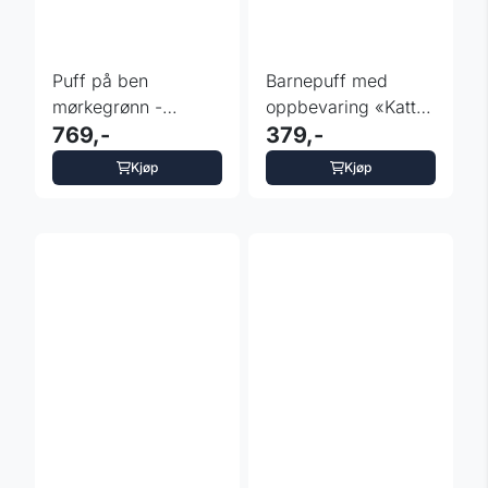
Puff på ben
Barnepuff med
mørkegrønn -
oppbevaring «Katt»
35x35x40 cm
769,-
- 28x28x34 cm
379,-
Kjøp
Kjøp