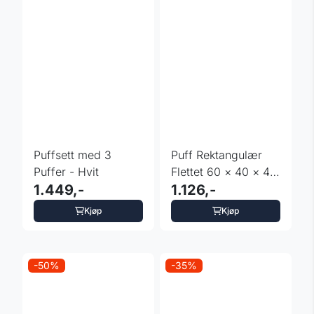
Puffsett med 3
Puff Rektangulær
Puffer - Hvit
Flettet 60 × 40 × 44
1.449,-
cm - Beige
1.126,-
Kjøp
Kjøp
-50%
-35%