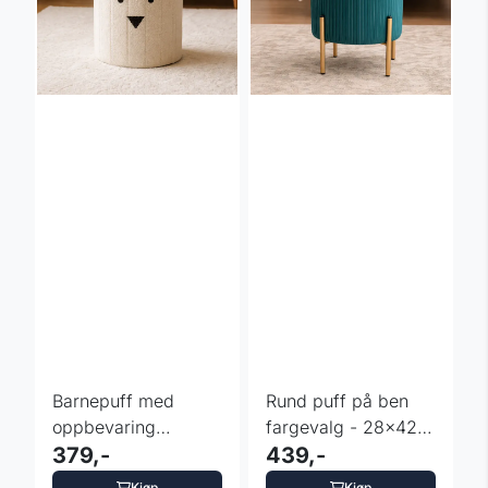
Barnepuff med
Rund puff på ben
oppbevaring
fargevalg - 28x42
«Bamse» -
379,-
cm
439,-
28x28x34 cm
Kjøp
Kjøp