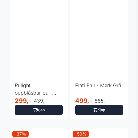
Pulight
Frati Pall - Mørk Grå
oppblåsbar puff
med LED og
299,-
499,-
439,-
885,-
fjernkontroll
Kjøp
Kjøp
-37%
-50%