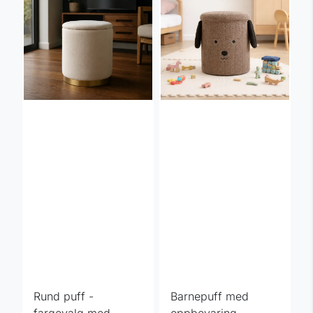
Rund puff -
Barnepuff med
fargevalg med
oppbevaring