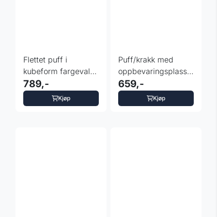
Flettet puff i
Puff/krakk med
kubeform fargevalg
oppbevaringsplass
- 40x40x40 cm
789,-
38x38x38 cm -
659,-
brun
Kjøp
Kjøp