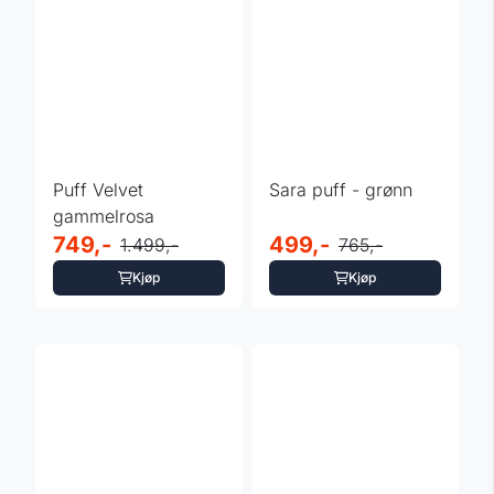
Puff Velvet
Sara puff - grønn
gammelrosa
749,-
499,-
1.499,-
765,-
Kjøp
Kjøp