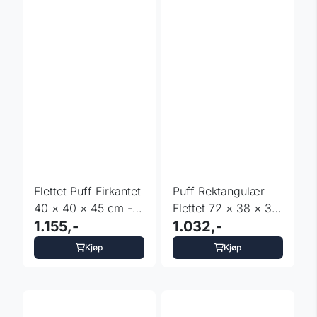
Flettet Puff Firkantet
Puff Rektangulær
40 × 40 × 45 cm -
Flettet 72 × 38 × 38
Lysegrå
1.155,-
cm - Rosa
1.032,-
Kjøp
Kjøp