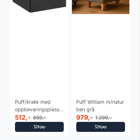
Puff/krakk med
Puff William m/natur
oppbevaringsplass
ben grå
40x40x40 cm - sort
512,-
979,-
659,-
1.299,-
Kjøp
Kjøp