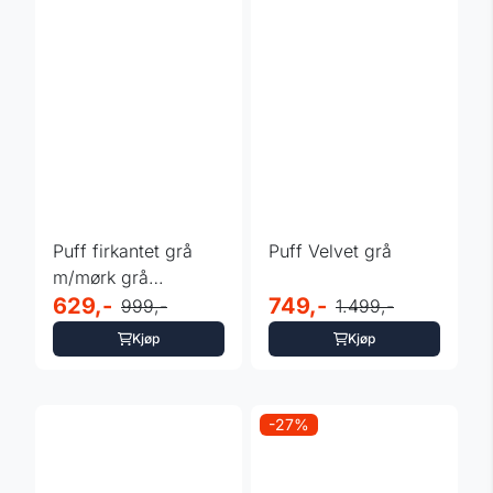
Puff firkantet grå
Puff Velvet grå
m/mørk grå
stikninger - 50x50
629,-
749,-
999,-
1.499,-
H:25 cm
Kjøp
Kjøp
-27%