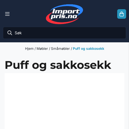
Hopp til innhold
Hjem
/
Møbler
/
Småmøbler
/
Puff og sakkosekk
Puff og sakkosekk