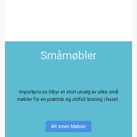
Småmøbler
Importpris.no tilbyr et stort utvalg av ulike små
møbler for en praktisk og stilfull løsning i huset.
Alt innen Møbler